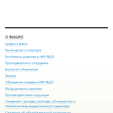
О ВЫШКЕ
ОБ
Цифры и факты
Ли
Руководство и структура
Дов
Устойчивое развитие в НИУ ВШЭ
Ол
Преподаватели и сотрудники
При
Корпуса и общежития
Вы
Закупки
При
Обращения граждан в НИУ ВШЭ
Ас
Фонд целевого капитала
До
Противодействие коррупции
Цен
Сведения о доходах, расходах, об имуществе и
Би
обязательствах имущественного характера
Об
Сведения об образовательной организации