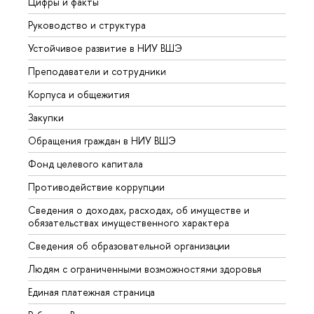
Цифры и факты
Лице
Руководство и структура
Довуз
Устойчивое развитие в НИУ ВШЭ
Олим
Преподаватели и сотрудники
Прием
Корпуса и общежития
Вышк
Закупки
Прием
Обращения граждан в НИУ ВШЭ
Аспир
Фонд целевого капитала
Допол
Противодействие коррупции
Центр
Сведения о доходах, расходах, об имуществе и
Бизне
обязательствах имущественного характера
Образ
Сведения об образовательной организации
Обрат
Людям с ограниченными возможностями здоровья
Единая платежная страница