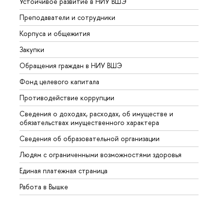
Устойчивое развитие в НИУ ВШЭ
Олим
Преподаватели и сотрудники
Прием
Корпуса и общежития
Вышк
Закупки
Прием
Обращения граждан в НИУ ВШЭ
Аспир
Фонд целевого капитала
Допол
Противодействие коррупции
Центр
Сведения о доходах, расходах, об имуществе и
Бизне
обязательствах имущественного характера
Образ
Сведения об образовательной организации
Обрат
Людям с ограниченными возможностями здоровья
Единая платежная страница
Работа в Вышке