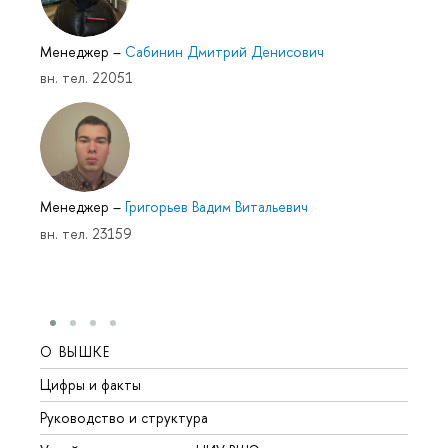
Менеджер
–
Сабинин Дмитрий Денисович
вн. тел. 22051
Менеджер
–
Григорьев Вадим Витальевич
вн. тел. 23159
О ВЫШКЕ
ОБР
Цифры и факты
Лице
Руководство и структура
Довуз