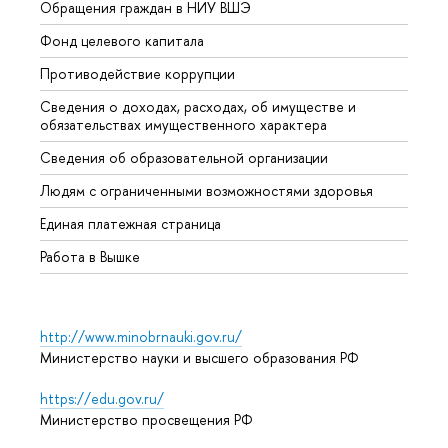
Обращения граждан в НИУ ВШЭ
Аспир
Фонд целевого капитала
Допол
Противодействие коррупции
Центр
Сведения о доходах, расходах, об имуществе и
Бизне
обязательствах имущественного характера
Образ
Сведения об образовательной организации
Обрат
Людям с ограниченными возможностями здоровья
Единая платежная страница
Работа в Вышке
http://www.minobrnauki.gov.ru/
Министерство науки и высшего образования РФ
https://edu.gov.ru/
Министерство просвещения РФ