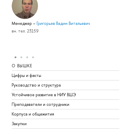
Менеджер
–
Григорьев Вадим Витальевич
вн. тел. 23159
О ВЫШКЕ
ОБР
Цифры и факты
Лице
Руководство и структура
Довуз
Устойчивое развитие в НИУ ВШЭ
Олим
Преподаватели и сотрудники
Прием
Корпуса и общежития
Вышк
Закупки
Прием