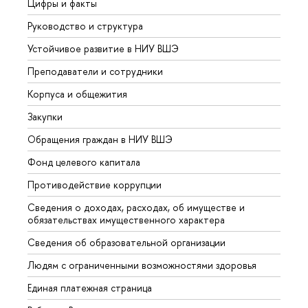
Цифры и факты
Лице
Руководство и структура
Довуз
Устойчивое развитие в НИУ ВШЭ
Олим
Преподаватели и сотрудники
Прием
Корпуса и общежития
Вышк
Закупки
Прием
Обращения граждан в НИУ ВШЭ
Аспир
Фонд целевого капитала
Допол
Противодействие коррупции
Центр
Сведения о доходах, расходах, об имуществе и
Бизне
обязательствах имущественного характера
Образ
Сведения об образовательной организации
Обрат
Людям с ограниченными возможностями здоровья
Единая платежная страница