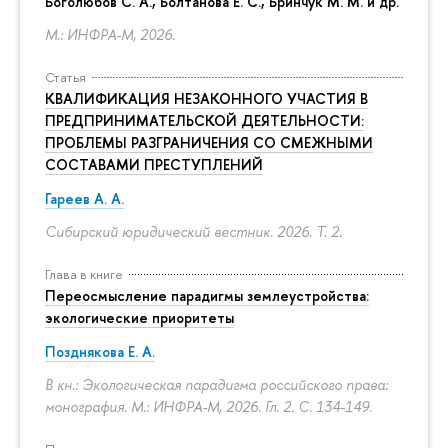
Боголюбов С. А., Болтанова Е. С., Бринчук М. М. и др.
М.: ИНФРА-М, 2026.
Статья
КВАЛИФИКАЦИЯ НЕЗАКОННОГО УЧАСТИЯ В
ПРЕДПРИНИМАТЕЛЬСКОЙ ДЕЯТЕЛЬНОСТИ:
ПРОБЛЕМЫ РАЗГРАНИЧЕНИЯ СО СМЕЖНЫМИ
СОСТАВАМИ ПРЕСТУПЛЕНИЙ
Гареев А. А.
Сибирский юридический вестник. 2026. Т. 2.
Глава в книге
Переосмысление парадигмы землеустройства:
экологические приоритеты
Позднякова Е. А.
В кн.: Экологическая парадигма российского права:
монография. М.: ИНФРА-М, 2026. Гл. 2.
С. 134-149.