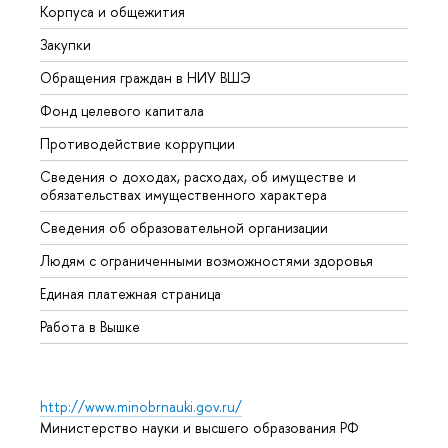
Корпуса и общежития
Вышк
Закупки
Прием
Обращения граждан в НИУ ВШЭ
Аспир
Фонд целевого капитала
Допол
Противодействие коррупции
Центр
Сведения о доходах, расходах, об имуществе и
Бизне
обязательствах имущественного характера
Образ
Сведения об образовательной организации
Обрат
Людям с ограниченными возможностями здоровья
Единая платежная страница
Работа в Вышке
http://www.minobrnauki.gov.ru/
Министерство науки и высшего образования РФ