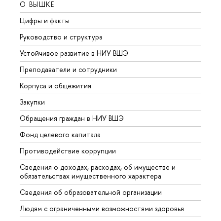
О ВЫШКЕ
ОБР
Цифры и факты
Лице
Руководство и структура
Довуз
Устойчивое развитие в НИУ ВШЭ
Олим
Преподаватели и сотрудники
Прием
Корпуса и общежития
Вышк
Закупки
Прием
Обращения граждан в НИУ ВШЭ
Аспир
Фонд целевого капитала
Допол
Противодействие коррупции
Центр
Сведения о доходах, расходах, об имуществе и
Бизне
обязательствах имущественного характера
Образ
Сведения об образовательной организации
Обрат
Людям с ограниченными возможностями здоровья