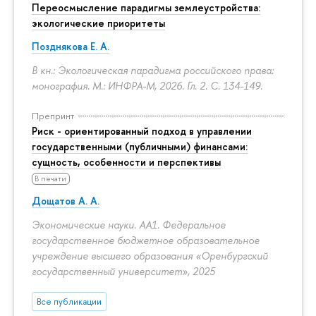
Переосмысление парадигмы землеустройства:
экологические приоритеты
Позднякова Е. А.
В кн.: Экологическая парадигма российского права:
монография. М.: ИНФРА-М, 2026. Гл. 2.
С. 134-149.
Препринт
Риск - ориентированный подход в управлении
государственными (публичными) финансами:
сущность, особенности и перспективы
В печати
Дощатов А. А.
Экономические науки. АА1. Федеральное
государственное бюджетное образовательное
учреждение высшего образования «Оренбургский
государственный университет», 2025
Все публикации