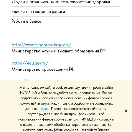
Людям с ограниченными возможностями здоровья
Единая платежная страница
Работа в Вышке
http://www.minobrnauki.gov.ru/
Министерство науки и высшего образования РФ
https://edu.gov.ru/
Министерство просвещения РФ
https://elearning.hse.ru/mooc
Массовые открытые онлайн-курсы
Мы используем файлы cookies для улучшения работы сайта
НИУ ВШЭ и большего удобства его использования. Более
подробную информацию об использовании файлов cookies
можно найти
здесь
, наши правила обработки персональных
© НИУ ВШЭ 1993–2026
Адреса и контакты
Условия
данных –
здесь
. Продолжая пользоваться сайтом, вы
✖
подтверждаете, что были проинформированы об
использования материалов
Политика конфиденциальности
использовании файлов cookies сайтом НИУ ВШЭ и согласны
Карта сайта
с нашими правилами обработки персональных данных. Вы
можете отключить файлы cookies в настройках Вашего