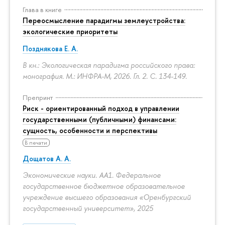
Глава в книге
Переосмысление парадигмы землеустройства:
экологические приоритеты
Позднякова Е. А.
В кн.: Экологическая парадигма российского права:
монография. М.: ИНФРА-М, 2026. Гл. 2.
С. 134-149.
Препринт
Риск - ориентированный подход в управлении
государственными (публичными) финансами:
сущность, особенности и перспективы
В печати
Дощатов А. А.
Экономические науки. АА1. Федеральное
государственное бюджетное образовательное
учреждение высшего образования «Оренбургский
государственный университет», 2025