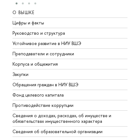
О ВЫШКЕ
ОБР
Цифры и факты
Лице
Руководство и структура
Довуз
Устойчивое развитие в НИУ ВШЭ
Олим
Преподаватели и сотрудники
Прием
Корпуса и общежития
Вышк
Закупки
Прием
Обращения граждан в НИУ ВШЭ
Аспир
Фонд целевого капитала
Допол
Противодействие коррупции
Центр
Сведения о доходах, расходах, об имуществе и
Бизне
обязательствах имущественного характера
Образ
Сведения об образовательной организации
Обрат