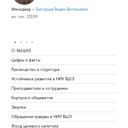
Менеджер
–
Григорьев Вадим Витальевич
вн. тел. 23159
О ВЫШКЕ
ОБР
Цифры и факты
Лице
Руководство и структура
Довуз
Устойчивое развитие в НИУ ВШЭ
Олим
Преподаватели и сотрудники
Прием
Корпуса и общежития
Вышк
Закупки
Прием
Обращения граждан в НИУ ВШЭ
Аспир
Фонд целевого капитала
Допол