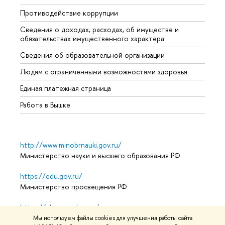
Противодействие коррупции
Центр
Сведения о доходах, расходах, об имуществе и
Бизне
обязательствах имущественного характера
Образ
Сведения об образовательной организации
Обрат
Людям с ограниченными возможностями здоровья
Единая платежная страница
Работа в Вышке
http://www.minobrnauki.gov.ru/
Министерство науки и высшего образования РФ
https://edu.gov.ru/
Министерство просвещения РФ
https://elearning.hse.ru/mooc
Массовые открытые онлайн-курсы
Мы используем файлы cookies для улучшения работы сайта