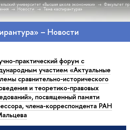
ельский университет «Высшая школа экономики»
Факультет пр
дения
Новости
Тема «аспирантура»
ирантура» – Новости
аучно-практический форум с
ународным участием «Актуальные
лемы сравнительно-исторического
оведения и теоретико-правовых
едований», посвященный памяти
ессора, члена-корреспондента РАН
 Мальцева