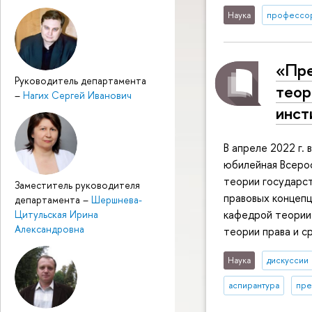
Наука
профессо
«Пре
Руководитель департамента
теор
–
Нагих Сергей Иванович
инст
В апреле 2022 г.
юбилейная Всерос
теории государс
Заместитель руководителя
правовых концепц
департамента
–
Шершнева-
кафедрой теории
Цитульская Ирина
Александровна
теории права и с
Наука
дискуссии
аспирантура
пре