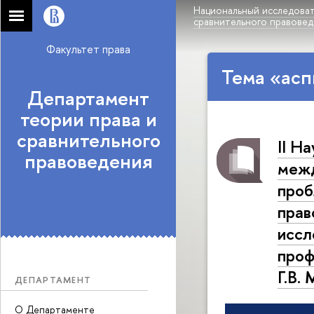
Национальный исследоват
сравнительного правове
Факультет права
Тема «асп
Департамент
теории права и
сравнительного
II Н
правоведения
межд
проб
прав
иссл
проф
Г.В.
ДЕПАРТАМЕНТ
О Департаменте