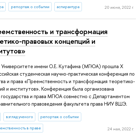
ра
репортаж о событии
аспирантура
20 июня, 2022 г.
емственность и трансформация
етико-правовых концепций и
итутов»
 в Университете имени О.Е. Кутафина (МГЮА) прошла X
сийская студенческая научно-практическая конференция по
тва и права «Преемственность и трансформация теоретико-
ий и институтов». Конференция была организована
 государства и права МГЮА совместно с Департаментом
равнительного правоведения факультета права НИУ ВШЭ.
взгляд ученого
репортаж о событии
емственность в праве
24 мая, 2022 г.