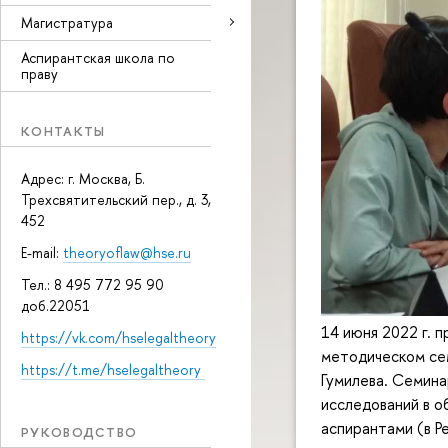
Магистратура
Аспирантская школа по
праву
КОНТАКТЫ
Адрес: г. Москва, Б.
Трехсвятительский пер., д. 3,
452
E-mail:
theoryoflaw@hse.ru
Тел.: 8 495 772 95 90
доб.22051
14 июня 2022 г. 
https://vk.com/hselegaltheory
методическом сем
https://t.me/hselegaltheory
Гумилева. Семин
исследований в 
аспирантами (в Р
РУКОВОДСТВО