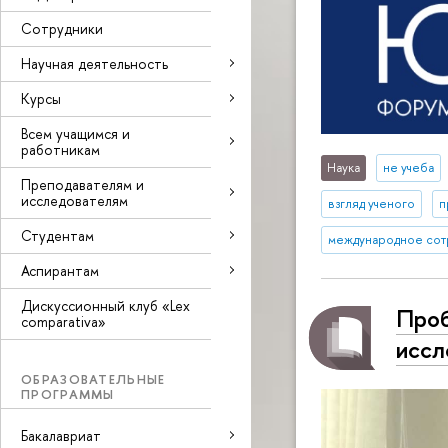
Сотрудники
Научная деятельность
Курсы
Всем учащимся и
работникам
Наука
не учеба
Преподавателям и
исследователям
взгляд ученого
п
Студентам
международное сот
Аспирантам
Дискуссионный клуб «Lex
Проб
comparativa»
иссл
ОБРАЗОВАТЕЛЬНЫЕ
ПРОГРАММЫ
Бакалавриат