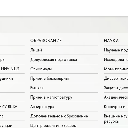
ОБРАЗОВАНИЕ
НАУКА
Лицей
Научные под
ура
Довузовская подготовка
Исследовате
в НИУ ВШЭ
Олимпиады
Мониторинг
удники
Прием в бакалавриат
Диссертаци
Вышка+
Защиты дисс
Прием в магистратуру
Академическ
 НИУ ВШЭ
Аспирантура
Конкурсы и 
ла
Дополнительное образование
Внешние на
ресурсы
рупции
Центр развития карьеры