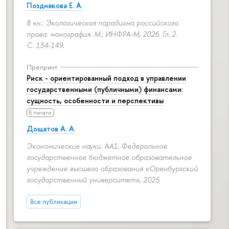
Позднякова Е. А.
В кн.: Экологическая парадигма российского
права: монография. М.: ИНФРА-М, 2026. Гл. 2.
С. 134-149.
Препринт
Риск - ориентированный подход в управлении
государственными (публичными) финансами:
сущность, особенности и перспективы
В печати
Дощатов А. А.
Экономические науки. АА1. Федеральное
государственное бюджетное образовательное
учреждение высшего образования «Оренбургский
государственный университет», 2025
Все публикации