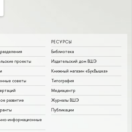
РЕСУРСЫ
разделения
Библиотека
льские проекты
Издательский дом ВШЭ
и
Книжный магазин «БукВышка»
онные советы
Типография
ертаций
Медиацентр
ое развитие
Журналы ВШЭ
гранты
Публикации
учно-информационные