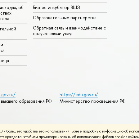
асходах, об
Бизнес-инкубатор ВШЭ
ьствах
Образовательные партнерства
тера
Обратная связь и взаимодействие с
тельной
получателями услуг
ми
ья
аница
.gov.ru/
https://edu.gov.ru/
 высшего образования РФ
Министерство просвещения РФ
дреса и контакты
Условия использования материалов
 и большего удобства его использования. Более подробную информацию об испол
ности
Карта сайта
подтверждаете, что были проинформированы об использовании файлов cookies сай