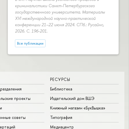
криминалистики Санкт-Петербургского
государственного университета. Материалы
XVI международной научно-практической
конференции 21–22 июня 2024. СПб.: Русайнс,
2026.
С. 196-201.
Все публикации
РЕСУРСЫ
разделения
Библиотека
льские проекты
Издательский дом ВШЭ
и
Книжный магазин «БукВышка»
онные советы
Типография
ертаций
Медиацентр