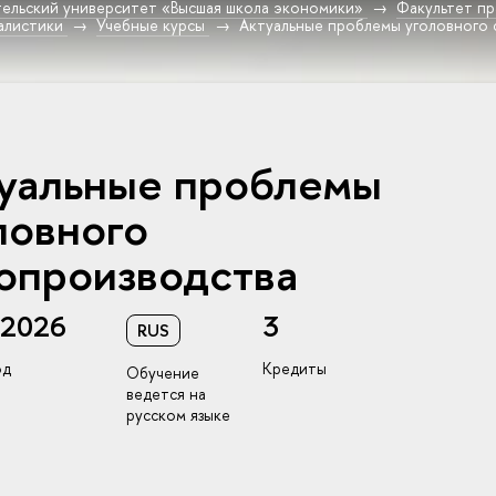
ельский университет «Высшая школа экономики»
Факультет пр
алистики
Учебные курсы
Актуальные проблемы уголовного 
уальные проблемы
ловного
опроизводства
/2026
3
RUS
од
Кредиты
Обучение
ведется на
русском языке