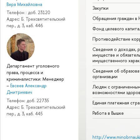
Вера Михайловна
Закупки
Телефон : доб. 23120
Обращения граждан в
Адрес: Б. Трехсвятительский
пер., д. 3, каб. 446
Фонд целевого капита
Противодействие кор
Сведения о доходах, р
имуществе и обязател
имущественного харак
Департамент уголовного
Сведения об образова
права, процесса и
организации
криминалистики: Менеджер
–
Евсеев Александр
Людям с ограниченны
Дмитриевич
возможностями здоров
Телефон: доб. 22735
Единая платежная стр
Адрес: Б. Трехсвятительский
Работа в Вышке
пер., д. 3, каб. 445
http://www.minobrnauki