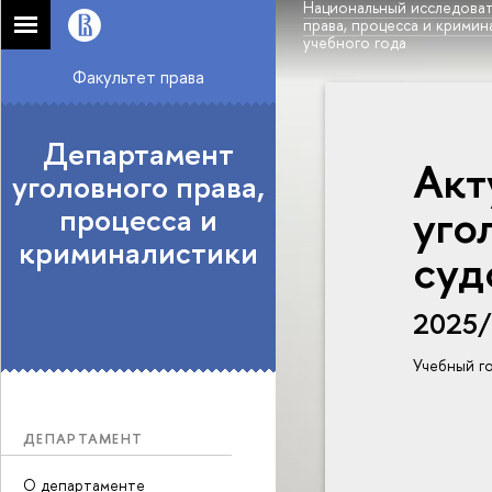
Национальный исследоват
права, процесса и кримин
учебного года
Факультет права
Департамент
Акт
уголовного права,
уго
процесса и
криминалистики
суд
2025
Учебный г
ДЕПАРТАМЕНТ
О департаменте