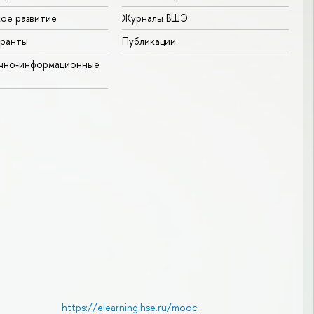
ое развитие
Журналы ВШЭ
гранты
Публикации
учно-информационные
https://elearning.hse.ru/mooc