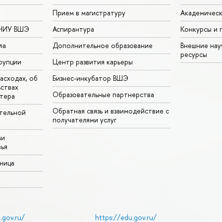
Прием в магистратуру
Академическ
 НИУ ВШЭ
Аспирантура
Конкурсы и 
ла
Дополнительное образование
Внешние на
ресурсы
рупции
Центр развития карьеры
асходах, об
Бизнес-инкубатор ВШЭ
ьствах
Образовательные партнерства
тера
Обратная связь и взаимодействие с
тельной
получателями услуг
ми
ья
аница
.gov.ru/
https://edu.gov.ru/