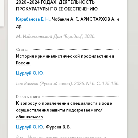
2020–2024 ГОДАХ. ДЕЯТЕЛЬНОСТЬ
ПРОКУРАТУРЫ ПО ЕЕ ОБЕСПЕЧЕНИЮ
Карабанова Е. Н.
, Чобанян А. Г., АРИСТАРХОВ А. и
др.
М.: Издательский Дом "Городец", 2026.
Статья
История криминалистической профилактики в
России
Цурлуй О. Ю.
Lex Russica (Русский закон). 2026. № 6.
С. 125-136.
Глава в книге
К вопросу о привлечении специалиста в ходе
осуществления защиты подозреваемого/
обвиняемого
Цурлуй О. Ю.
, Фурсов В. В.
В кн.: Научная школа уголовного процесса и