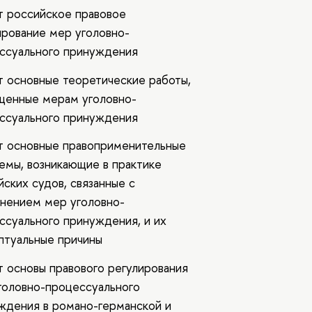
ет российское правовое
ирование мер уголовно-
ссуального принуждения
ет основные теоретические работы,
щенные мерам уголовно-
ссуального принуждения
ет основные правоприменительные
емы, возникающие в практике
йских судов, связанные с
нением мер уголовно-
ссуального принуждения, и их
птуальные причины
ет основы правового регулирования
головно-процессуального
ждения в романо-германской и