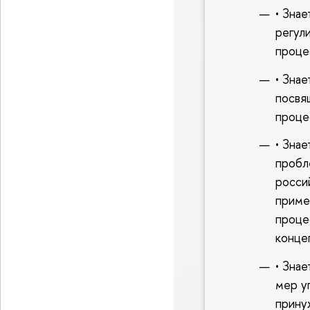
• Зна
регул
проце
• Зна
посвя
проце
• Зна
пробл
росси
приме
проце
конце
• Зна
мер у
прину