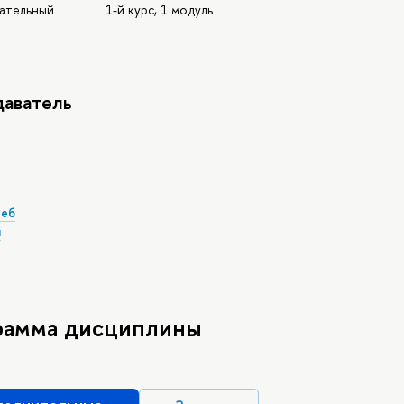
зательный
1-й курс, 1 модуль
аватель
леб
ч
рамма дисциплины