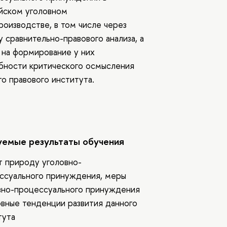
йском уголовном
роизводстве, в том числе через
 сравнительно-правового анализа, а
 на формирование у них
бности критического осмысления
го правового института.
емые результаты обучения
ет природу уголовно-
ссуального принуждения, меры
вно-процессуального принуждения
овные тенденции развития данного
тута