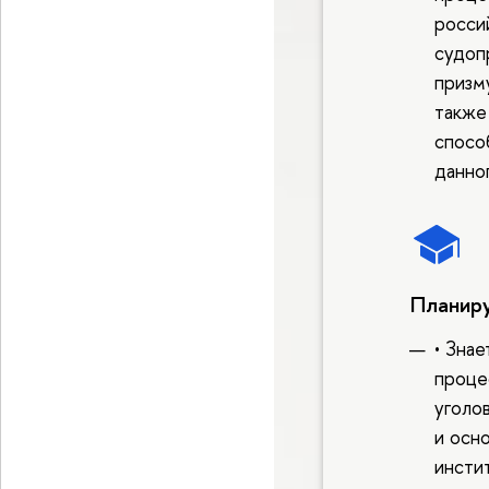
росси
судоп
призму
также
спосо
данно
Планиру
• Зна
проце
уголо
и осн
инсти