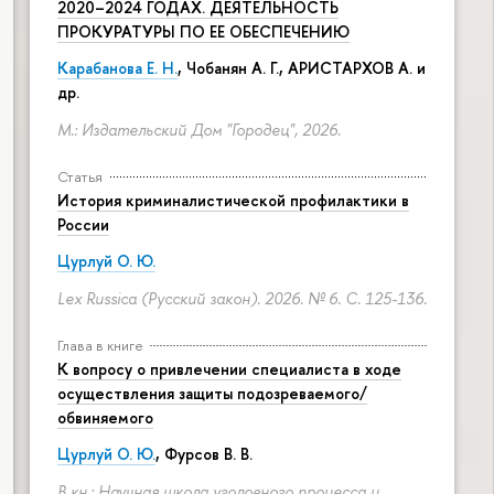
2020–2024 ГОДАХ. ДЕЯТЕЛЬНОСТЬ
ПРОКУРАТУРЫ ПО ЕЕ ОБЕСПЕЧЕНИЮ
Карабанова Е. Н.
, Чобанян А. Г., АРИСТАРХОВ А. и
др.
М.: Издательский Дом "Городец", 2026.
Статья
История криминалистической профилактики в
России
Цурлуй О. Ю.
Lex Russica (Русский закон). 2026. № 6.
С. 125-136.
Глава в книге
К вопросу о привлечении специалиста в ходе
осуществления защиты подозреваемого/
обвиняемого
Цурлуй О. Ю.
, Фурсов В. В.
В кн.: Научная школа уголовного процесса и