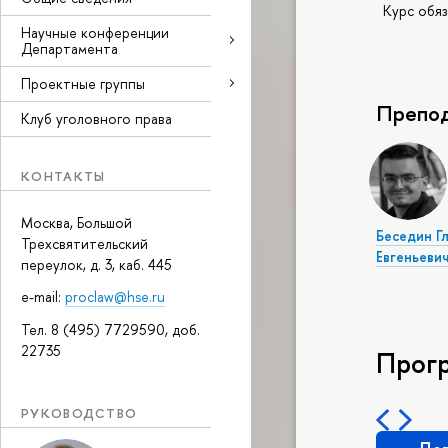
Курс обя
Научные конференции
Департамента
Проектные группы
Препод
Клуб уголовного права
КОНТАКТЫ
Москва, Большой
Беседин Г
Трехсвятительский
Евгеньеви
переулок, д. 3, каб. 445
e-mail:
proclaw@hse.ru
Тел. 8 (495) 7729590, доб.
22735
Прог
РУКОВОДСТВО