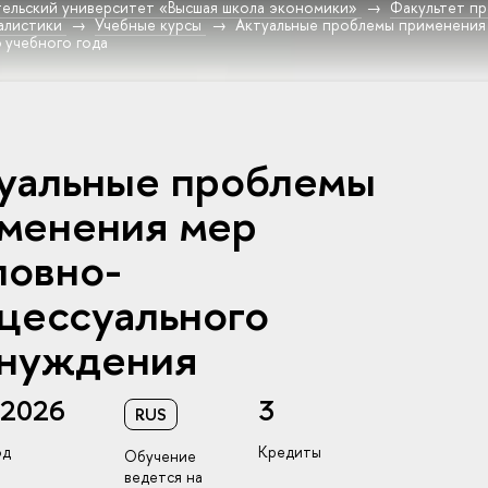
ельский университет «Высшая школа экономики»
Факультет пр
алистики
Учебные курсы
Актуальные проблемы применения 
 учебного года
уальные проблемы
менения мер
ловно-
цессуального
нуждения
/2026
3
RUS
од
Кредиты
Обучение
ведется на