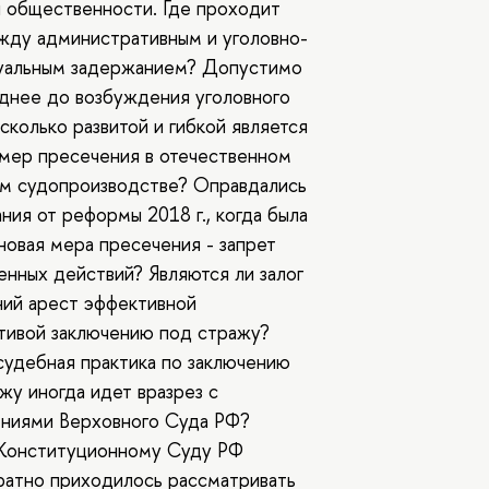
 общественности. Где проходит
жду административным и уголовно-
уальным задержанием? Допустимо
днее до возбуждения уголовного
сколько развитой и гибкой является
мер пресечения в отечественном
ом судопроизводстве? Оправдались
ния от реформы 2018 г., когда была
новая мера пресечения - запрет
нных действий? Являются ли залог
ий арест эффективной
тивой заключению под стражу?
удебная практика по заключению
жу иногда идет вразрез с
ениями Верховного Суда РФ?
Конституционному Суду РФ
ратно приходилось рассматривать