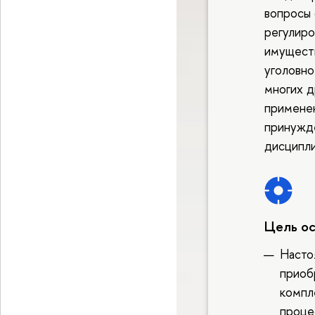
вопросы 
регулиро
имуществ
уголовно
многих д
примене
принужде
дисципли
Цель о
Насто
приоб
компл
проце