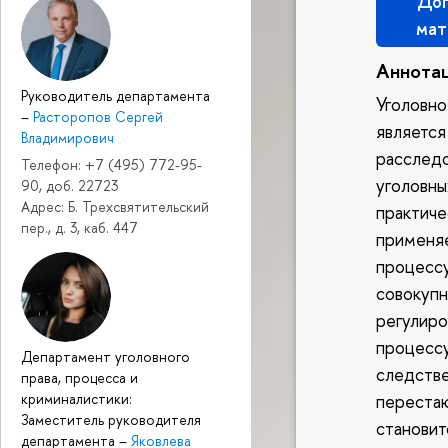
Доп
мат
Аннота
Руководитель департамента
Уголовн
–
Расторопов Сергей
являетс
Владимирович
расследо
Телефон: +7 (495) 772-95-
уголовны
90, доб. 22723
Адрес: Б. Трехсвятительский
практиче
пер., д. 3, каб. 447
применяе
процессу
совокупн
регулиро
процессу
Департамент уголовного
следстве
права, процесса и
криминалистики:
перестаю
Заместитель руководителя
станови
департамента
–
Яковлева