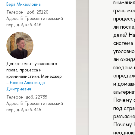
внимания
Вера Михайловна
грань ме
Телефон : доб. 23120
процесс
Адрес: Б. Трехсвятительский
пер., д. 3, каб. 446
ли после
дела? На
система 
уголовн
ли ожида
Департамент уголовного
введена 
права, процесса и
определе
криминалистики: Менеджер
–
Евсеев Александр
и домашн
Дмитриевич
альтерна
Телефон: доб. 22735
Почему с
Адрес: Б. Трехсвятительский
под стра
пер., д. 3, каб. 445
разъясн
Почему 
неоднок