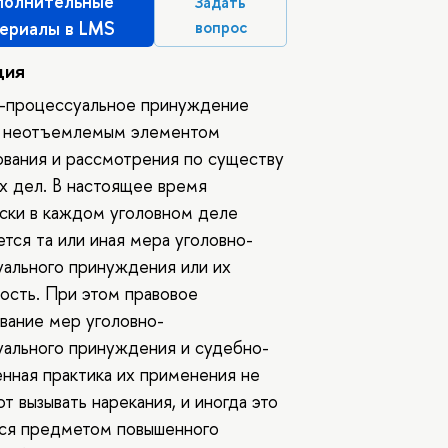
олнительные
Задать
ериалы в LMS
вопрос
ция
о-процессуальное принуждение
я неотъемлемым элементом
вания и рассмотрения по существу
х дел. В настоящее время
ски в каждом уголовном деле
тся та или иная мера уголовно-
ального принуждения или их
ость. При этом правовое
вание мер уголовно-
ального принуждения и судебно-
нная практика их применения не
т вызывать нарекания, и иногда это
тся предметом повышенного