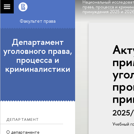
Национальный исследоват
права, процесса и кримин
принуждения 2025 и 2026
Факультет права
Департамент
Акт
уголовного права,
при
процесса и
криминалистики
уго
про
при
2025
ДЕПАРТАМЕНТ
Учебный г
О департаменте