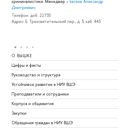
криминалистики: Менеджер
–
Евсеев Александр
Дмитриевич
Телефон: доб. 22735
Адрес: Б. Трехсвятительский пер., д. 3, каб. 445
О ВЫШКЕ
ОБР
Цифры и факты
Лице
Руководство и структура
Довуз
Устойчивое развитие в НИУ ВШЭ
Олим
Преподаватели и сотрудники
Прием
Корпуса и общежития
Вышк
Закупки
Прием
Обращения граждан в НИУ ВШЭ
Аспир