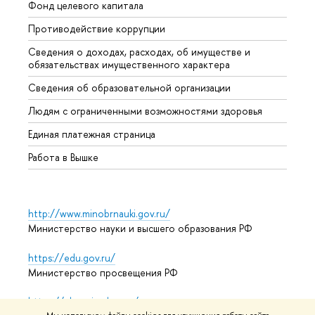
Фонд целевого капитала
Допол
Противодействие коррупции
Центр
Сведения о доходах, расходах, об имуществе и
Бизне
обязательствах имущественного характера
Образ
Сведения об образовательной организации
Обрат
Людям с ограниченными возможностями здоровья
Единая платежная страница
Работа в Вышке
http://www.minobrnauki.gov.ru/
Министерство науки и высшего образования РФ
https://edu.gov.ru/
Министерство просвещения РФ
https://elearning.hse.ru/mooc