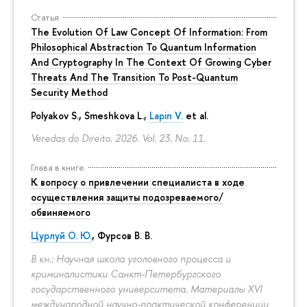
Статья
The Evolution Of Law Concept Of Information: From
Philosophical Abstraction To Quantum Information
And Cryptography In The Context Of Growing Cyber
Threats And The Transition To Post-Quantum
Security Method
Polyakov S., Smeshkova L.,
Lapin V.
et al.
Veredas do Direito. 2026. Vol. 23. No. 11.
Глава в книге
К вопросу о привлечении специалиста в ходе
осуществления защиты подозреваемого/
обвиняемого
Цурлуй О. Ю.
, Фурсов В. В.
В кн.: Научная школа уголовного процесса и
криминалистики Санкт-Петербургского
государственного университета. Материалы XVI
международной научно-практической конференции