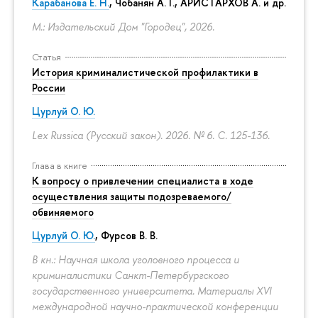
Карабанова Е. Н.
, Чобанян А. Г., АРИСТАРХОВ А. и др.
М.: Издательский Дом "Городец", 2026.
Статья
История криминалистической профилактики в
России
Цурлуй О. Ю.
Lex Russica (Русский закон). 2026. № 6.
С. 125-136.
Глава в книге
К вопросу о привлечении специалиста в ходе
осуществления защиты подозреваемого/
обвиняемого
Цурлуй О. Ю.
, Фурсов В. В.
В кн.: Научная школа уголовного процесса и
криминалистики Санкт-Петербургского
государственного университета. Материалы XVI
международной научно-практической конференции