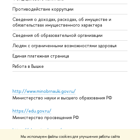
Противодействие коррупции
Центр
Сведения о доходах, расходах, об имуществе и
Бизне
обязательствах имущественного характера
Образ
Сведения об образовательной организации
Обрат
Людям с ограниченными возможностями здоровья
Единая платежная страница
Работа в Вышке
http://www.minobrnauki.gov.ru/
Министерство науки и высшего образования РФ
https://edu.gov.ru/
Министерство просвещения РФ
https://elearning.hse.ru/mooc
Массовые открытые онлайн-курсы
Мы используем файлы cookies для улучшения работы сайта