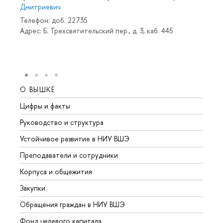
Дмитриевич
Телефон: доб. 22735
Адрес: Б. Трехсвятительский пер., д. 3, каб. 445
О ВЫШКЕ
ОБР
Цифры и факты
Лице
Руководство и структура
Довуз
Устойчивое развитие в НИУ ВШЭ
Олим
Преподаватели и сотрудники
Прием
Корпуса и общежития
Вышк
Закупки
Прием
Обращения граждан в НИУ ВШЭ
Аспир
Фонд целевого капитала
Допол