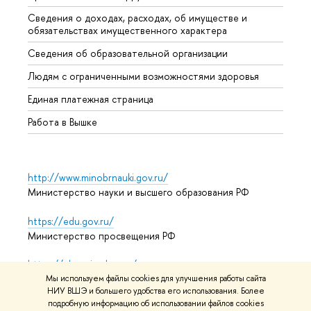
Сведения о доходах, расходах, об имуществе и
Бизне
обязательствах имущественного характера
Образ
Сведения об образовательной организации
Обрат
Людям с ограниченными возможностями здоровья
Единая платежная страница
Работа в Вышке
http://www.minobrnauki.gov.ru/
Министерство науки и высшего образования РФ
https://edu.gov.ru/
Министерство просвещения РФ
https://elearning.hse.ru/mooc
Массовые открытые онлайн-курсы
Мы используем файлы cookies для улучшения работы сайта
НИУ ВШЭ и большего удобства его использования. Более
подробную информацию об использовании файлов cookies