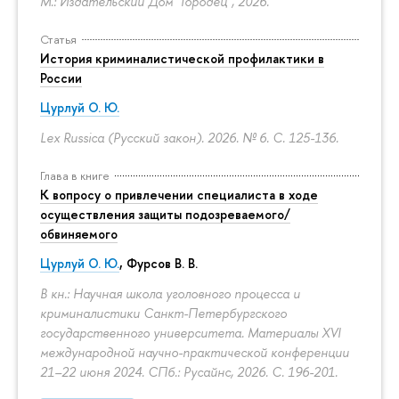
М.: Издательский Дом "Городец", 2026.
Статья
История криминалистической профилактики в
России
Цурлуй О. Ю.
Lex Russica (Русский закон). 2026. № 6.
С. 125-136.
Глава в книге
К вопросу о привлечении специалиста в ходе
осуществления защиты подозреваемого/
обвиняемого
Цурлуй О. Ю.
, Фурсов В. В.
В кн.: Научная школа уголовного процесса и
криминалистики Санкт-Петербургского
государственного университета. Материалы XVI
международной научно-практической конференции
21–22 июня 2024. СПб.: Русайнс, 2026.
С. 196-201.