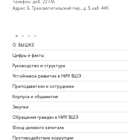
Телефон: доб. 22735
Адрес: Б. Трехсвятительский пер., д. 3, каб. 445
О ВЫШКЕ
ОБР
Цифры и факты
Лице
Руководство и структура
Довуз
Устойчивое развитие в НИУ ВШЭ
Олим
Преподаватели и сотрудники
Прием
Корпуса и общежития
Вышк
Закупки
Прием
Обращения граждан в НИУ ВШЭ
Аспир
Фонд целевого капитала
Допол
Противодействие коррупции
Центр