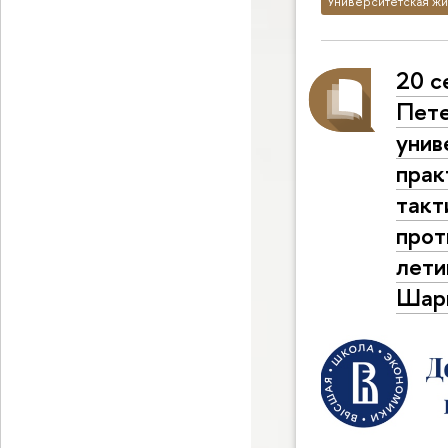
Университетская жи
20 с
Пете
унив
прак
такт
прот
лети
Шарг