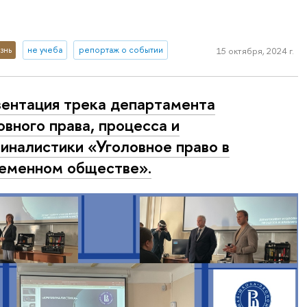
знь
не учеба
репортаж о событии
15 октября, 2024 г.
ентация трека департамента
овного права, процесса и
иналистики «Уголовное право в
еменном обществе».