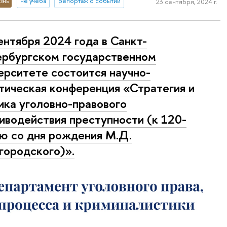
знь
не учеба
репортаж о событии
23 сентября, 2024 г.
ентября 2024 года в Санкт-
рбургском государственном
ерситете состоится научно-
тическая конференция «Стратегия и
ика уголовно-правового
иводействия преступности (к 120-
ю со дня рождения М.Д.
ородского)».