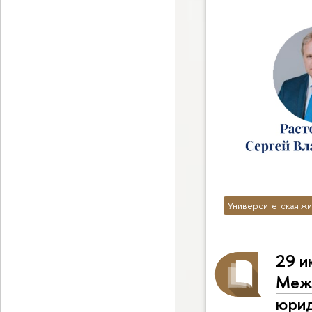
Университетская жи
29 и
Меж
юрид