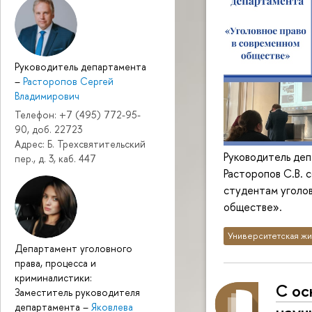
Руководитель департамента
–
Расторопов Сергей
Владимирович
Телефон: +7 (495) 772-95-
90, доб. 22723
Адрес: Б. Трехсвятительский
Руководитель деп
пер., д. 3, каб. 447
Расторопов С.В.
студентам уголов
обществе».
Университетская жи
Департамент уголовного
права, процесса и
криминалистики:
С ос
Заместитель руководителя
департамента
–
Яковлева