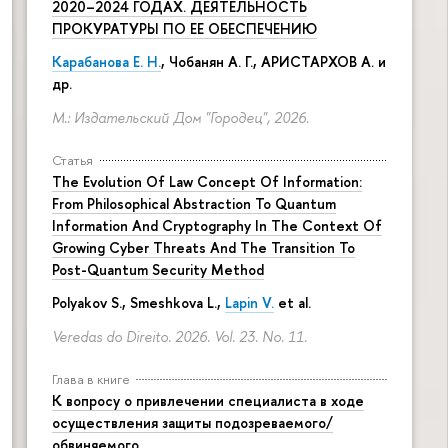
2020–2024 ГОДАХ. ДЕЯТЕЛЬНОСТЬ
ПРОКУРАТУРЫ ПО ЕЕ ОБЕСПЕЧЕНИЮ
Карабанова Е. Н.
, Чобанян А. Г., АРИСТАРХОВ А. и
др.
М.: Издательский Дом "Городец", 2026.
Статья
The Evolution Of Law Concept Of Information:
From Philosophical Abstraction To Quantum
Information And Cryptography In The Context Of
Growing Cyber Threats And The Transition To
Post-Quantum Security Method
Polyakov S., Smeshkova L.,
Lapin V.
et al.
Veredas do Direito. 2026. Vol. 23. No. 11.
Глава в книге
К вопросу о привлечении специалиста в ходе
осуществления защиты подозреваемого/
обвиняемого