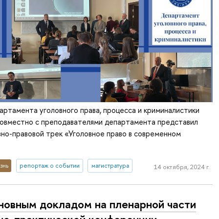
артамента уголовного права, процесса и криминалистики
 совместно с преподавателями департамента представил
но-правовой трек «Уголовное право в современном
знь
репортаж о событии
магистратура
14 октября, 2024 г.
новным докладом на пленарной части