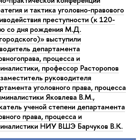
но-практической конференции
атегия и тактика уголовно-правового
иводействия преступности (к 120-
ю со дня рождения М.Д.
ородского)» выступили
водитель департамента
овногоправа, процесса и
иналистики, профессор Расторопов
, заместитель руководителя
ртамента уголовного права, процесса
иминалистики Яковлева В.М.,
катель ученой степени департамента
овного права, процесса и
иналистики НИУ ВШЭ Барчуков В.К.