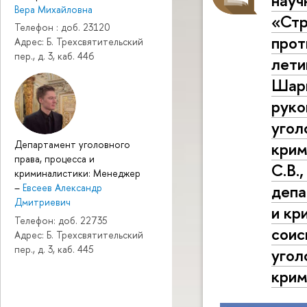
науч
Вера Михайловна
«Стр
Телефон : доб. 23120
прот
Адрес: Б. Трехсвятительский
пер., д. 3, каб. 446
лети
Шарг
руко
угол
Департамент уголовного
крим
права, процесса и
С.В.
криминалистики: Менеджер
депа
–
Евсеев Александр
Дмитриевич
и кр
Телефон: доб. 22735
соис
Адрес: Б. Трехсвятительский
пер., д. 3, каб. 445
угол
крим