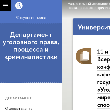
Национальный исследоват
права, процесса и кримин
Факультет права
Университ
Департамент
уголовного права,
процесса и
11 и
криминалистики
Всер
конф
кафе
госу
«Уго
мире
ДЕПАРТАМЕНТ
спос
О департаменте