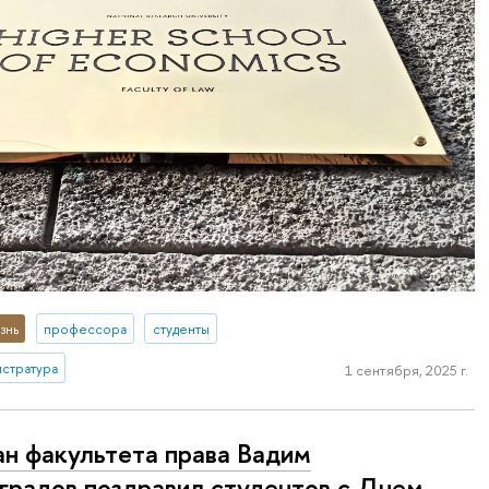
знь
профессора
студенты
истратура
1 сентября, 2025 г.
н факультета права Вадим
градов поздравил студентов с Днем