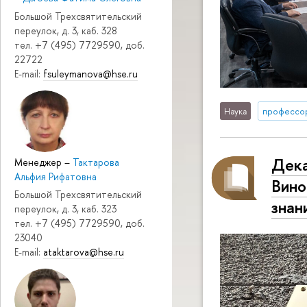
Большой Трехсвятительский
переулок, д. 3, каб. 328
тел. +7 (495) 7729590, доб.
22722
E-mail:
fsuleymanova@hse.ru
Наука
профессо
Дека
Менеджер
–
Тактарова
Альфия Рифатовна
Вино
Большой Трехсвятительский
знан
переулок, д. 3, каб. 323
тел. +7 (495) 7729590, доб.
23040
E-mail:
ataktarova@hse.ru