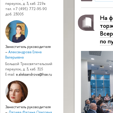
переулок, д. 3, каб. 219a
тел. +7 (495) 772-95-90
доб. 23005
На ф
торж
Всер
по п
Заместитель руководителя
–
Александрова Елена
Валерьевна
Большой Трехсвятительский
переулок, д. 3, каб. 315
E-mail:
e.aleksandrova@hse.ru
Заместитель руководителя
–
Дзгоева Фатима Олеговна