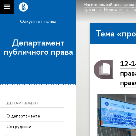
Национальный исследоват
права
Новости
Те
Факультет права
Тема «про
Департамент
публичного права
12-1
прав
прав
ДЕПАРТАМЕНТ
О департаменте
Сотрудники