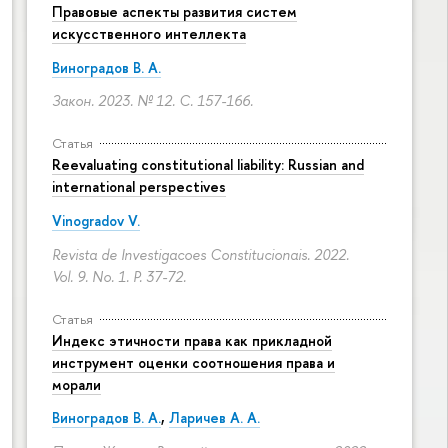
Правовые аспекты развития систем
искусственного интеллекта
Виноградов В. А.
Закон. 2023. № 12.
С. 157-166.
Статья
Reevaluating constitutional liability: Russian and
international perspectives
Vinogradov V.
Revista de Investigacoes Constitucionais. 2022.
Vol. 9. No. 1.
P. 37-72.
Статья
Индекс этичности права как прикладной
инструмент оценки соотношения права и
морали
Виноградов В. А.
,
Ларичев А. А.