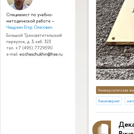
Специалист по учебно-
методической работе
–
Чащухин Егор Олегович
Большой Трехсвятительский
переулок, д. 3, каб. 323
тел. +7 (495) 7729590
e-mail:
eochaschukhin@hse.ru
Университетская жи
бакалавриат
маг
Дека
Вино