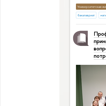
Университетская жи
бакалавриат
маг
Проф
прин
вопр
потр