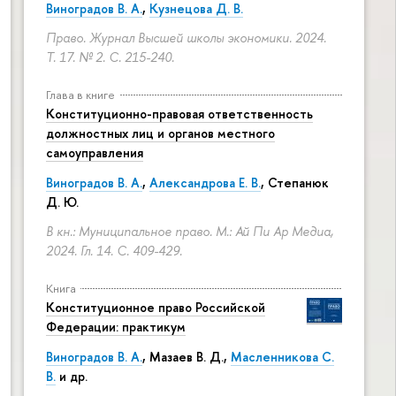
Виноградов В. А.
,
Кузнецова Д. В.
Право. Журнал Высшей школы экономики. 2024.
Т. 17. № 2.
С. 215-240.
Глава в книге
Конституционно-правовая ответственность
должностных лиц и органов местного
самоуправления
Виноградов В. А.
,
Александрова Е. В.
, Степанюк
Д. Ю.
В кн.: Муниципальное право. М.: Ай Пи Ар Медиа,
2024. Гл. 14.
С. 409-429.
Книга
Конституционное право Российской
Федерации: практикум
Виноградов В. А.
,
Мазаев В. Д.
,
Масленникова С.
В.
и др.