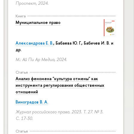
Проспект, 2024.
Книга
Муниципальное право
Александрова Е. В.
, Бабаева Ю. Г., Бабичев И. В. и
др.
М.: Ай Пи Ар Медиа, 2024.
Статья
Анализ феномена "культура отмены" как
инструмента регулирования общественных
отношений
Виноградов В. А.
Журнал российского права. 2023. Т. 27. № 3.
С. 17-30.
Статья