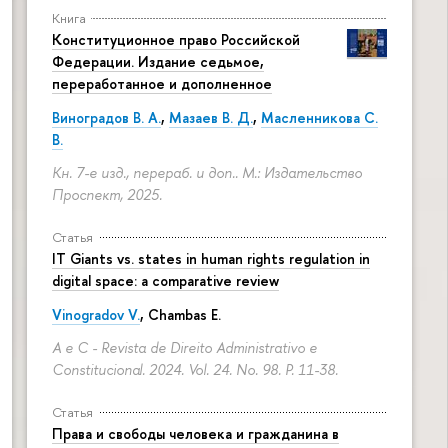
Книга
Конституционное право Российской
Федерации. Издание седьмое,
переработанное и дополненное
Виноградов В. А.
,
Мазаев В. Д.
,
Масленникова С.
В.
Кн. 7-е изд., перераб. и доп.. М.: Издательство
Проспект, 2025.
Статья
IT Giants vs. states in human rights regulation in
digital space: a comparative review
Vinogradov V.
, Chambas E.
A e C - Revista de Direito Administrativo e
Constitucional. 2024. Vol. 24. No. 98.
P. 11-38.
Статья
Права и свободы человека и гражданина в