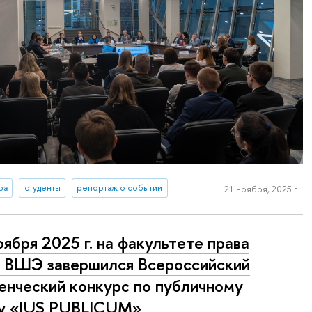
ра
студенты
репортаж о событии
21 ноября, 2025 г.
оября 2025 г. на факультете права
ВШЭ завершился Всероссийский
енческий конкурс по публичному
у «IUS PUBLICUM»