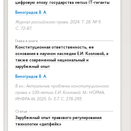
цифровую эпоху: государства versus IT-гиганты
Виноградов В. А.
Журнал российского права. 2024. Т. 28. № 9.
С. 72-87.
Глава в книге
Конституционная ответственность, ее
основания в научном наследии Е.И. Козловой, а
также современный национальный и
зарубежный опыт
Виноградов В. А.
В кн.: Актуальные проблемы конституционного
права: к 100-летию Е.И. Козловой. М.: НОРМА,
ИНФРА-М, 2025. Гл. 3.7.
С. 278-293.
Статья
Зарубежный опыт правового регулирования
технологии «дипфейк»