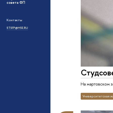
совета ФП
Контакты
STSFP@HSE.RU
Студсов
На мартовском з
Университетская ж