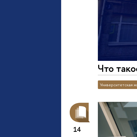
Что так
Университетская ж
14