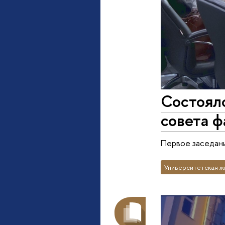
Состояло
совета 
Первое заседани
Университетская ж