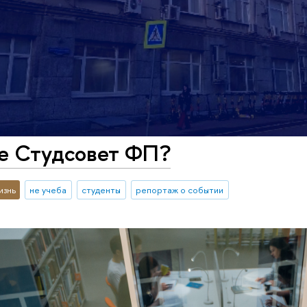
ое Студсовет ФП?
изнь
не учеба
студенты
репортаж о событии