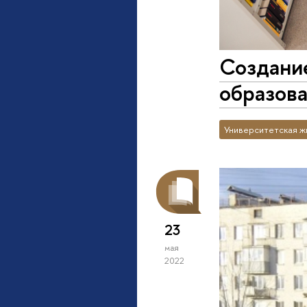
Создание
образов
Университетская ж
23
мая
2022