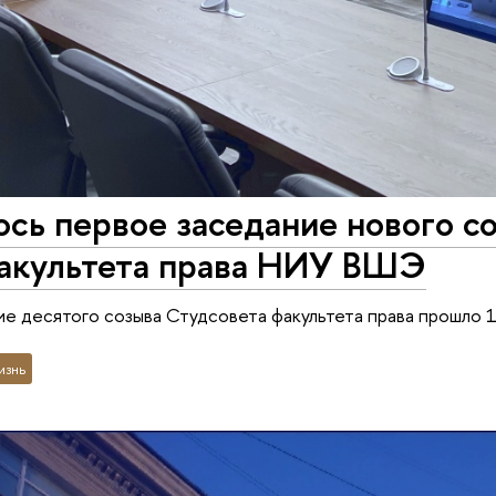
сь первое заседание нового с
факультета права НИУ ВШЭ
е десятого созыва Студсовета факультета права прошло 1
изнь