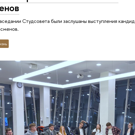
енов
аседании Студсовета были заслушаны выступления кандид
дсменов.
изнь