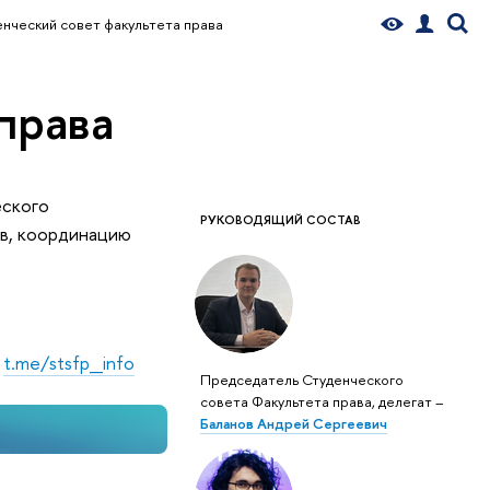
нческий совет факультета права
права
еского
РУКОВОДЯЩИЙ СОСТАВ
в, координацию
:
t.me/stsfp_info
Председатель Студенческого
совета Факультета права, делегат –
Баланов Андрей Сергеевич