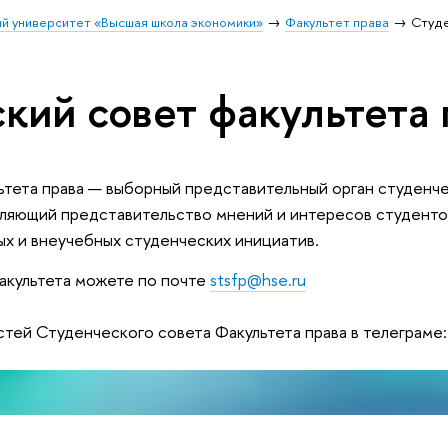
й университет «Высшая школа экономики»
Факультет права
Студе
кий совет факультета 
ьтета права — выборный представительный орган студенч
ляющий представительство мнений и интересов студенто
ых и внеучебных студенческих инициатив.
акультета можете по почте
stsfp@hse.ru
тей Студенческого совета Факультета права в телеграме