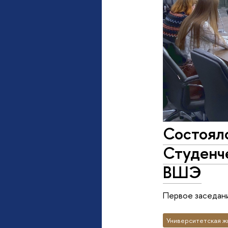
Состояло
Студенче
ВШЭ
Первое заседани
Университетская ж