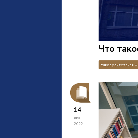
Что так
Университетская ж
14
июн
2022