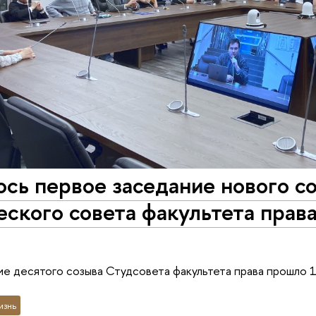
сь первое заседание нового с
ского совета факультета прав
е десятого созыва Студсовета факультета права прошло 1
изнь