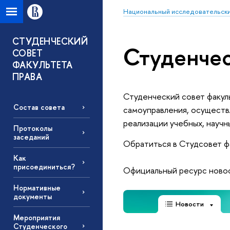
Национальный исследовательски
СТУДЕНЧЕСКИЙ
Студенчес
СОВЕТ
ФАКУЛЬТЕТА
ПРАВА
Студенческий совет факул
Состав совета
самоуправления, осуществ
реализации учебных, научн
Протоколы
заседаний
Обратиться в Студсовет ф
Как
присоединиться?
Официальный ресурс новос
Нормативные
документы
Новости
Мероприятия
Студенческого