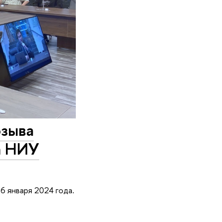
озыва
а НИУ
6 января 2024 года.