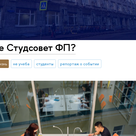
ое Студсовет ФП?
изнь
не учеба
студенты
репортаж о событии