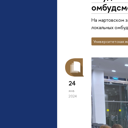
омбудсм
На мартовском з
локальных омбу
Университетская ж
24
янв
2024