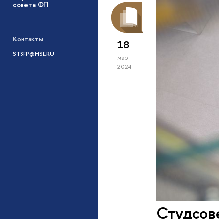
совета ФП
Контакты
18
STSFP@HSE.RU
мар
2024
Студсов