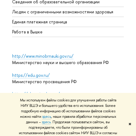
Сведения об образовательной организации
Обрат
Людям с ограниченными возможностями здоровья
Единая платежная страница
Работа в Вышке
http://www.minobrnauki.gov.ru/
Министерство науки и высшего образования РФ
https://edu.gov.ru/
Министерство просвещения РФ
https://elearning.hse.ru/mooc
Массовые открытые онлайн-курсы
Мы используем файлы cookies для улучшения работы сайта
НИУ ВШЭ и большего удобства его использования. Более
подробную информацию об использовании файлов cookies
можно найти
здесь
, наши правила обработки персональных
данных –
здесь
. Продолжая пользоваться сайтом, вы
© НИУ ВШЭ 1993–2026
Адреса и контакты
Условия
✖
подтверждаете, что были проинформированы об
использования материалов
Политика конфиденциальности
использовании файлов cookies сайтом НИУ ВШЭ и согласны
Карта сайта