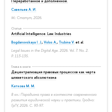
Переработанное и дополненное.
Савельев А. И.
М.: Статут, 2026.
Статья
Artificial Intelligence. Law. Industries
Bogdanovskaya I. J.
,
Volos A.
,
Trubina V.
et al.
Legal Issues in the Digital Age. 2026. Vol. 7. No. 2.
P. 113-135.
Глава в книге
Децентрализация правовых процессов как черта
шляхетского абсолютизма
Каткова М. М.
В кн.: Парадигма права в контексте современного
развития юридической науки и практики. Гродно:
ГрГУ, 2026.
С. 93-97.