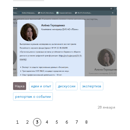
Наука
идеи и опыт
дискуссии
экспертиза
репортаж о событии
28 января
1
2
3
4
5
6
7
8