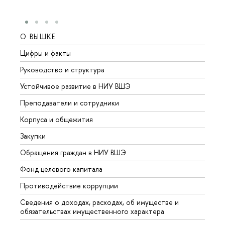
О ВЫШКЕ
ОБР
Цифры и факты
Лице
Руководство и структура
Довуз
Устойчивое развитие в НИУ ВШЭ
Олим
Преподаватели и сотрудники
Прием
Корпуса и общежития
Вышк
Закупки
Прием
Обращения граждан в НИУ ВШЭ
Аспир
Фонд целевого капитала
Допол
Противодействие коррупции
Центр
Сведения о доходах, расходах, об имуществе и
Бизне
обязательствах имущественного характера
Образ