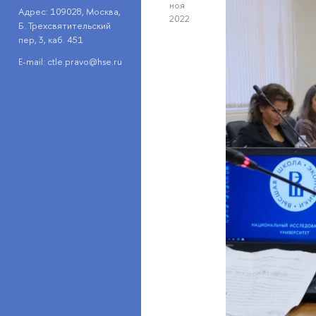
ноя
Адрес: 109028, Москва,
2022
Б. Трехсвятительский
пер, 3, каб. 451
E-mail: ctle.pravo@hse.ru