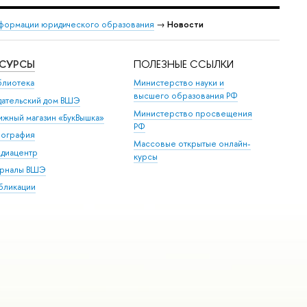
формации юридического образования
→
Новости
ЕСУРСЫ
ПОЛЕЗНЫЕ ССЫЛКИ
блиотека
Министерство науки и
высшего образования РФ
дательский дом ВШЭ
Министерство просвещения
ижный магазин «БукВышка»
РФ
пография
Массовые открытые онлайн-
диацентр
курсы
рналы ВШЭ
бликации