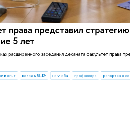
т права представил стратегию
ие 5 лет
мках расширенного заседания деканата факультет права пр
еи и опыт
новое в ВШЭ
не учеба
профессора
репортаж о со