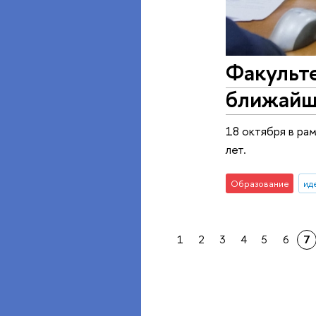
Факульте
ближайш
18 октября в ра
лет.
Образование
ид
1
2
3
4
5
6
7