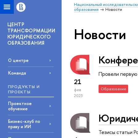
Национальный исследовательски
образования
Новости
ЦЕНТР
Новости
ТРАНСФОРМАЦИИ
ЮРИДИЧЕСКОГО
ОБРАЗОВАНИЯ
Конфере
О центре
Команда
Провели первую 
21
ПРОДУКТЫ И
Образование
фев
ПРОЕКТЫ
2023
Проектное
обучение
Юридичес
Бизнес-клуб по
праву и ИИ
Тезисы статьи Р