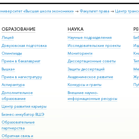
университет «Высшая школа экономики»
→
Факультет права
→
Центр транс
ОБРАЗОВАНИЕ
НАУКА
Р
Лицей
Научные подразделения
Би
Довузовская подготовка
Исследовательские проекты
Из
Олимпиады
Мониторинги
Кн
Прием в бакалавриат
Диссертационные советы
Ти
Вышка+
Защиты диссертаций
Ме
Прием в магистратуру
Академическое развитие
Жу
Аспирантура
Конкурсы и гранты
Пу
Дополнительное
Внешние научно-
образование
информационные ресурсы
Центр развития карьеры
Бизнес-инкубатор ВШЭ
Образовательные
партнерства
Обратная связь и