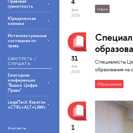
4
Правовая
грамотность
Наука
фев
2023
Юридическая
клиника
Специал
Интеллектуальные
состязания по
образов
праву
31
СМОТРЕТЬ /
Специалисты Це
СЛУШАТЬ
янв
образования на с
2023
Ежегодная
конференция
Образование
"Вышка. Цифра.
Право"
LegalTech Хакатон
«CTRL+ALT+LAW»
1
Контакты