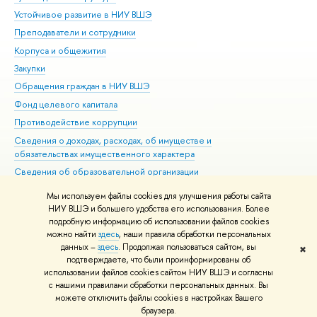
Устойчивое развитие в НИУ ВШЭ
Ол
Преподаватели и сотрудники
При
Корпуса и общежития
Вы
Закупки
При
Обращения граждан в НИУ ВШЭ
Ас
Фонд целевого капитала
До
Противодействие коррупции
Цен
Сведения о доходах, расходах, об имуществе и
Би
обязательствах имущественного характера
Об
Сведения об образовательной организации
Обр
Людям с ограниченными возможностями здоровья
Мы используем файлы cookies для улучшения работы сайта
Единая платежная страница
НИУ ВШЭ и большего удобства его использования. Более
подробную информацию об использовании файлов cookies
Работа в Вышке
можно найти
здесь
, наши правила обработки персональных
данных –
здесь
. Продолжая пользоваться сайтом, вы
✖
Редактору
подтверждаете, что были проинформированы об
© НИУ ВШЭ 1993–2026
Адреса и контакты
Условия использования
использовании файлов cookies сайтом НИУ ВШЭ и согласны
материалов
с нашими правилами обработки персональных данных. Вы
Политика конфиденциальности
Карта сайта
можете отключить файлы cookies в настройках Вашего
Шрифты HSE Sans и HSE Slab разработаны в
Школе дизайна НИУ ВШЭ
браузера.