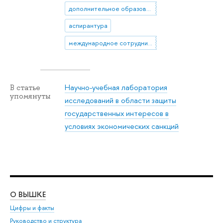
дополнительное образование
аспирантура
международное сотрудничество
Научно-учебная лаборатория
В статье
упомянуты
исследований в области защиты
государственных интересов в
условиях экономических санкций
О ВЫШКЕ
ОБ
Цифры и факты
Ли
Руководство и структура
Дов