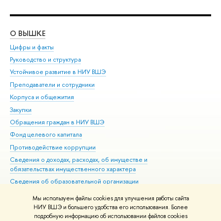
О ВЫШКЕ
ОБ
Цифры и факты
Ли
Руководство и структура
Дов
Устойчивое развитие в НИУ ВШЭ
Ол
Преподаватели и сотрудники
При
Корпуса и общежития
Вы
Закупки
При
Обращения граждан в НИУ ВШЭ
Ас
Фонд целевого капитала
До
Противодействие коррупции
Цен
Сведения о доходах, расходах, об имуществе и
Би
обязательствах имущественного характера
Об
Сведения об образовательной организации
Обр
Людям с ограниченными возможностями здоровья
Мы используем файлы cookies для улучшения работы сайта
Единая платежная страница
НИУ ВШЭ и большего удобства его использования. Более
подробную информацию об использовании файлов cookies
Работа в Вышке