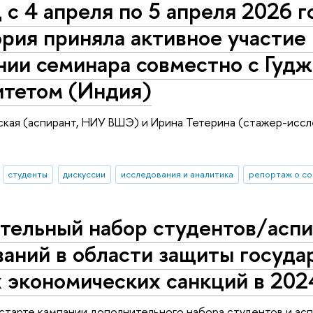
 с 4 апреля по 5 апреля 2026 
рия приняла активное участие 
нии семинара совместно с Гуд
итетом (Индия)
кая (аспирант, НИУ ВШЭ) и Ирина Тетерина (стажер-иссл
студенты
дискуссии
исследования и аналитика
репортаж о с
тельный набор студентов/асп
аний в области защиты госуда
 экономических санкций в 202
старте кампании дополнительного набора студентов и ас