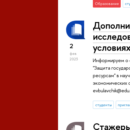
Образование
ст
Дополни
исследов
условиях
2
фев
2023
Информируем о 
"Защита государ
ресурсам" в нау
экономических с
evbulavchik@edu.
студенты
пригла
Стажеры