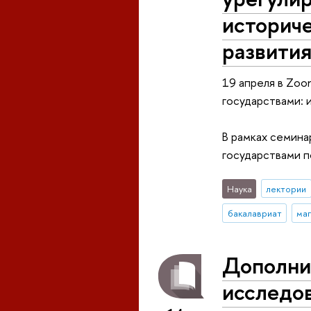
историче
развити
19 апреля в Zo
государствами: 
В рамках семина
государствами п
Наука
лектории
бакалавриат
ма
Дополни
исследов