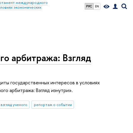
ртамент международного
РУС
EN
словиях экономических
о арбитража: Взгляд
щиты государственных интересов в условиях
го арбитража: Взгляд изнутри».
взгляд ученого
репортаж о событии