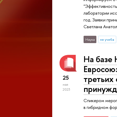
"Эффективность 
лаборатории исс
год. Заявки при
Светлана Анатол
Наука
не учеба
На базе
Евросою
третьих
25
мая
принужд
2023
Спикером мероп
в гибридном фор