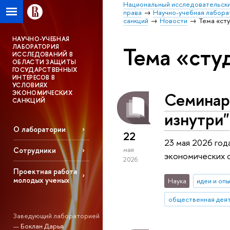
Национальный исследовательски
права
Научно-учебная лабора
санкций
Новости
Тема «ст
НАУЧНО-УЧЕБНАЯ
Тема «сту
ЛАБОРАТОРИЯ
ИССЛЕДОВАНИЙ В
ОБЛАСТИ ЗАЩИТЫ
ГОСУДАРСТВЕННЫХ
ИНТЕРЕСОВ В
УСЛОВИЯХ
Семинар
ЭКОНОМИЧЕСКИХ
САНКЦИЙ
изнутри"
О лаборатории
22
23 мая 2026 год
Сотрудники
мая
экономических с
2026
Проектная работа
молодых ученых
Наука
идеи и оп
общественная дея
Заведующий лабораторией
—
Боклан Дарья