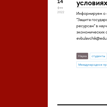
условиях
14
фев
2022
Информируем о 
"Защита государ
ресурсам" в нау
экономических с
evbulavchik@edu.
Наука
студенты
Международное пр