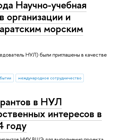
года Научно-учебная
в организации и
жаратским морским
едователь НУЛ) были приглашены в качестве
обытии
международное сотрудничество
ирантов в НУЛ
рственных интересов в
4 году
пирантов НИУ ВШЭ для выполнения проекта