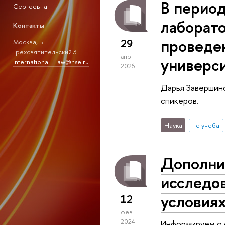
В период
Сергеевна
лаборато
Контакты
проведе
29
Москва, Б.
Трехсвятительский 3
апр
универс
International_Law@hse.ru
2026
Дарья Завершинс
спикеров.
Наука
не учеба
Дополни
исследов
условиях
12
фев
2024
Информируем о 