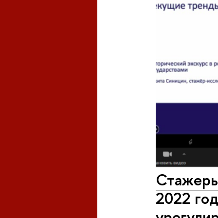
Стажеры
2022 год
урегулир