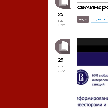
семинаро
25
Наука
студенты
дек
2022
23
апр
2022