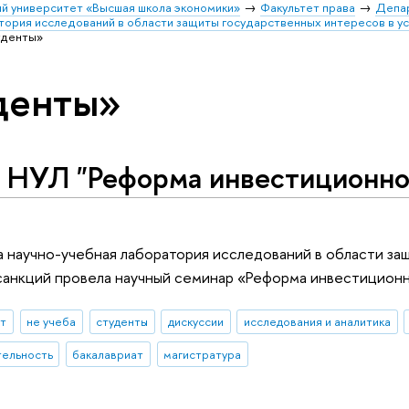
й университет «Высшая школа экономики»
Факультет права
Депа
тория исследований в области защиты государственных интересов в у
уденты»
денты»
 НУЛ "Реформа инвестиционног
а научно-учебная лаборатория исследований в области за
анкций провела научный семинар «Реформа инвестиционно
ыт
не учеба
студенты
дискуссии
исследования и аналитика
тельность
бакалавриат
магистратура