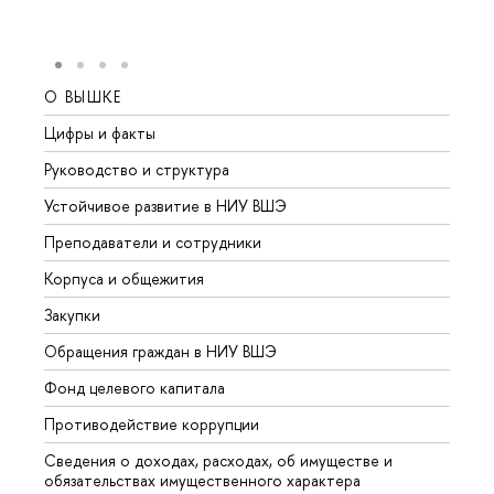
О ВЫШКЕ
ОБР
Цифры и факты
Лице
Руководство и структура
Довуз
Устойчивое развитие в НИУ ВШЭ
Олим
Преподаватели и сотрудники
Прием
Корпуса и общежития
Вышк
Закупки
Прием
Обращения граждан в НИУ ВШЭ
Аспир
Фонд целевого капитала
Допол
Противодействие коррупции
Центр
Сведения о доходах, расходах, об имуществе и
Бизне
обязательствах имущественного характера