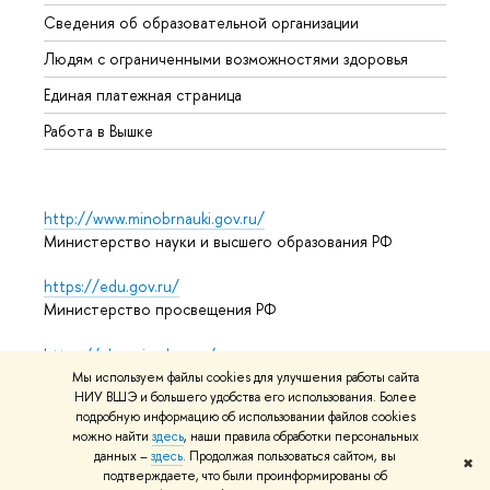
Образ
Сведения об образовательной организации
Обрат
Людям с ограниченными возможностями здоровья
Единая платежная страница
Работа в Вышке
http://www.minobrnauki.gov.ru/
Министерство науки и высшего образования РФ
https://edu.gov.ru/
Министерство просвещения РФ
https://elearning.hse.ru/mooc
Массовые открытые онлайн-курсы
Мы используем файлы cookies для улучшения работы сайта
НИУ ВШЭ и большего удобства его использования. Более
подробную информацию об использовании файлов cookies
можно найти
здесь
, наши правила обработки персональных
© НИУ ВШЭ 1993–2026
Адреса и контакты
Условия
данных –
здесь
. Продолжая пользоваться сайтом, вы
✖
подтверждаете, что были проинформированы об
использования материалов
Политика конфиденциальности