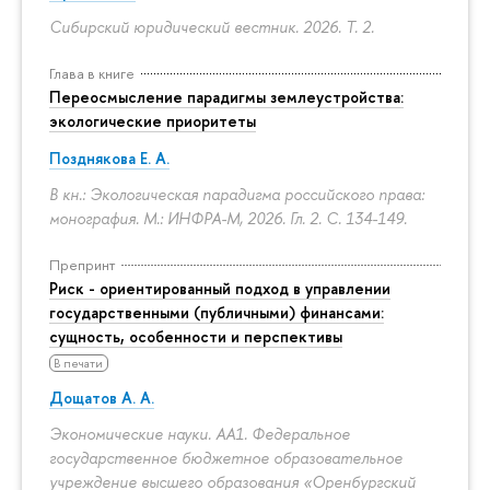
Сибирский юридический вестник. 2026. Т. 2.
Глава в книге
Переосмысление парадигмы землеустройства:
экологические приоритеты
Позднякова Е. А.
В кн.: Экологическая парадигма российского права:
монография. М.: ИНФРА-М, 2026. Гл. 2.
С. 134-149.
Препринт
Риск - ориентированный подход в управлении
государственными (публичными) финансами:
сущность, особенности и перспективы
В печати
Дощатов А. А.
Экономические науки. АА1. Федеральное
государственное бюджетное образовательное
учреждение высшего образования «Оренбургский