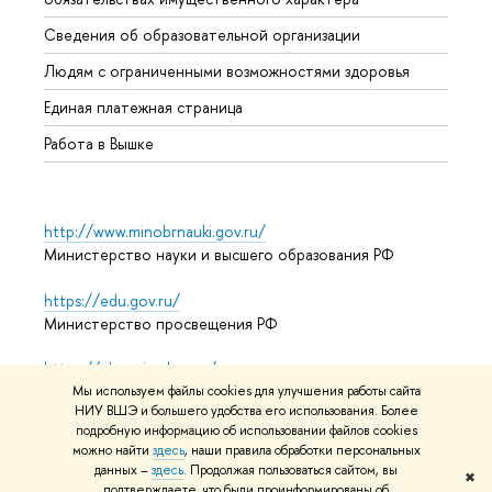
Образ
Сведения об образовательной организации
Обрат
Людям с ограниченными возможностями здоровья
Единая платежная страница
Работа в Вышке
http://www.minobrnauki.gov.ru/
Министерство науки и высшего образования РФ
https://edu.gov.ru/
Министерство просвещения РФ
https://elearning.hse.ru/mooc
Массовые открытые онлайн-курсы
Мы используем файлы cookies для улучшения работы сайта
НИУ ВШЭ и большего удобства его использования. Более
подробную информацию об использовании файлов cookies
можно найти
здесь
, наши правила обработки персональных
данных –
здесь
. Продолжая пользоваться сайтом, вы
© НИУ ВШЭ 1993–2026
Адреса и контакты
Условия
✖
подтверждаете, что были проинформированы об
использования материалов
Политика конфиденциальности