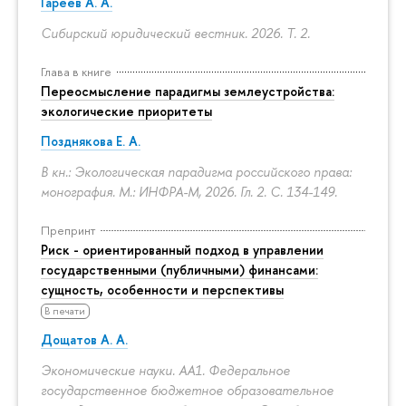
Гареев А. А.
Сибирский юридический вестник. 2026. Т. 2.
Глава в книге
Переосмысление парадигмы землеустройства:
экологические приоритеты
Позднякова Е. А.
В кн.: Экологическая парадигма российского права:
монография. М.: ИНФРА-М, 2026. Гл. 2.
С. 134-149.
Препринт
Риск - ориентированный подход в управлении
государственными (публичными) финансами:
сущность, особенности и перспективы
В печати
Дощатов А. А.
Экономические науки. АА1. Федеральное
государственное бюджетное образовательное