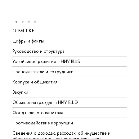
О ВЫШКЕ
ОБР
Цифры и факты
Лице
Руководство и структура
Довуз
Устойчивое развитие в НИУ ВШЭ
Олим
Преподаватели и сотрудники
Прием
Корпуса и общежития
Вышк
Закупки
Прием
Обращения граждан в НИУ ВШЭ
Аспир
Фонд целевого капитала
Допол
Противодействие коррупции
Центр
Сведения о доходах, расходах, об имуществе и
Бизне
обязательствах имущественного характера