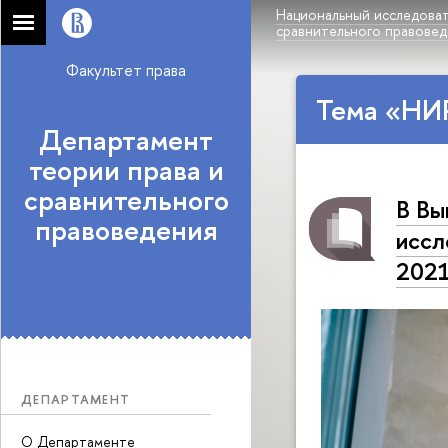
Национальный исследоват
сравнительного правове
Факультет права
Тема «НИ
Департамент
теории права и
сравнительного
В Вы
правоведения
иссл
202
ДЕПАРТАМЕНТ
О Департаменте