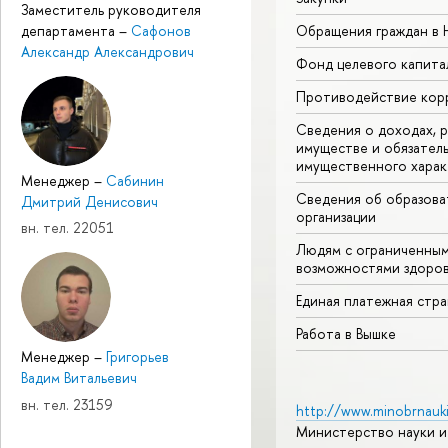
Заместитель руководителя
департамента
–
Сафонов
Обращения граждан в
Александр Александрович
Фонд целевого капита
Противодействие кор
Сведения о доходах, р
имуществе и обязател
имущественного харак
Менеджер
–
Сабинин
Сведения об образова
Дмитрий Денисович
организации
вн. тел. 22051
Людям с ограниченны
возможностями здоров
Единая платежная стр
Работа в Вышке
Менеджер
–
Григорьев
Вадим Витальевич
вн. тел. 23159
http://www.minobrnauki
Министерство науки и