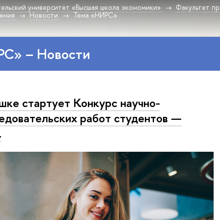
ельский университет «Высшая школа экономики»
Факультет пр
дения
Новости
Тема «НИРС»
РС» – Новости
шке стартует Конкурс научно-
едовательских работ студентов —
1