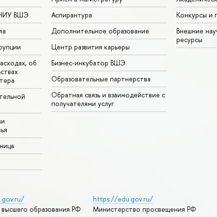
 НИУ ВШЭ
Аспирантура
Конкурсы и 
ла
Дополнительное образование
Внешние на
ресурсы
рупции
Центр развития карьеры
асходах, об
Бизнес-инкубатор ВШЭ
ьствах
Образовательные партнерства
тера
Обратная связь и взаимодействие с
тельной
получателями услуг
ми
ья
аница
.gov.ru/
https://edu.gov.ru/
 высшего образования РФ
Министерство просвещения РФ