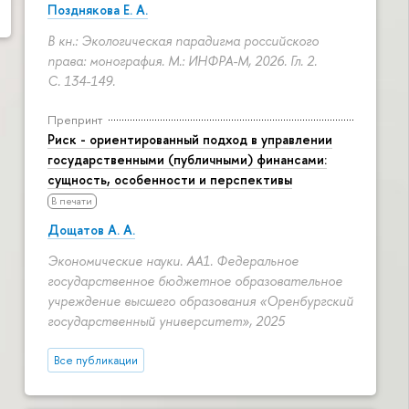
Позднякова Е. А.
В кн.: Экологическая парадигма российского
права: монография. М.: ИНФРА-М, 2026. Гл. 2.
С. 134-149.
Препринт
Риск - ориентированный подход в управлении
государственными (публичными) финансами:
сущность, особенности и перспективы
В печати
Дощатов А. А.
Экономические науки. АА1. Федеральное
государственное бюджетное образовательное
учреждение высшего образования «Оренбургский
государственный университет», 2025
Все публикации