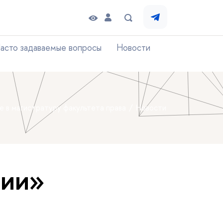
асто задаваемые вопросы
Новости
е в магистратуру факультета права
Новости
тии»