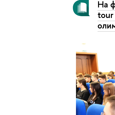
На ф
tour
оли