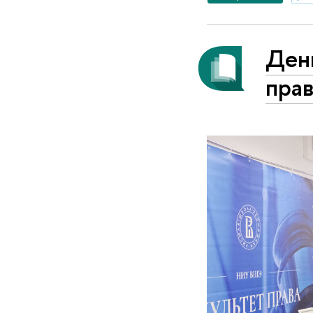
Ден
пра