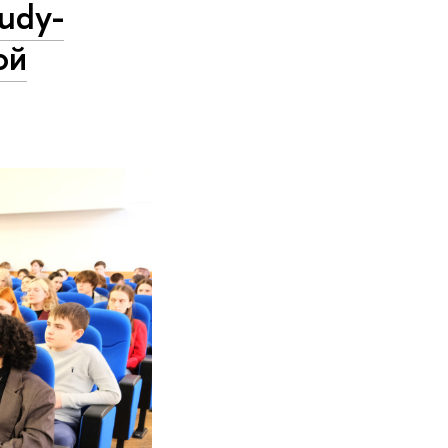
udy-
ой