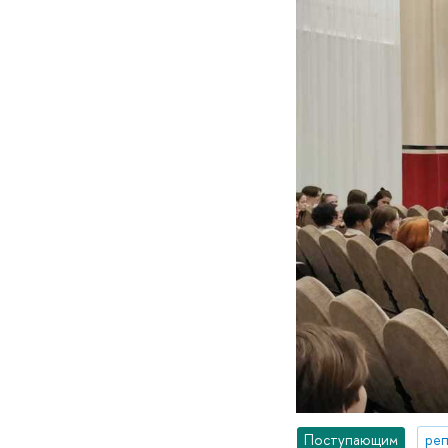
Поступающим
реп