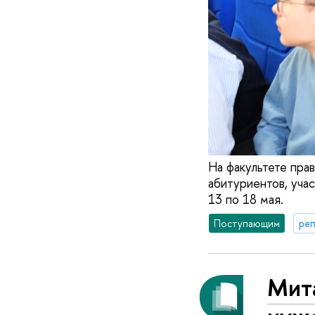
На факультете пра
абитуриентов, уча
13 по 18 мая.
Поступающим
реп
Мит