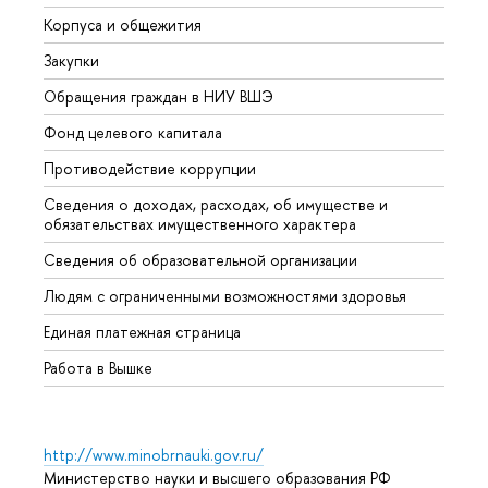
Корпуса и общежития
Вышк
Закупки
Прием
Обращения граждан в НИУ ВШЭ
Аспир
Фонд целевого капитала
Допол
Противодействие коррупции
Центр
Сведения о доходах, расходах, об имуществе и
Бизне
обязательствах имущественного характера
Образ
Сведения об образовательной организации
Обрат
Людям с ограниченными возможностями здоровья
Единая платежная страница
Работа в Вышке
http://www.minobrnauki.gov.ru/
Министерство науки и высшего образования РФ