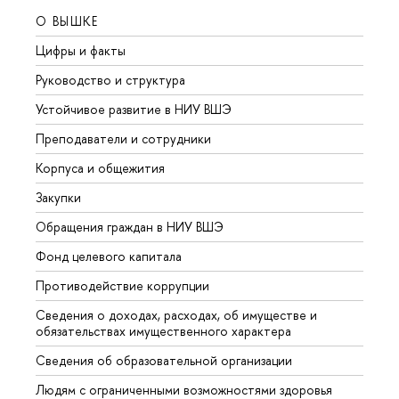
О ВЫШКЕ
ОБР
Цифры и факты
Лице
Руководство и структура
Довуз
Устойчивое развитие в НИУ ВШЭ
Олим
Преподаватели и сотрудники
Прием
Корпуса и общежития
Вышк
Закупки
Прием
Обращения граждан в НИУ ВШЭ
Аспир
Фонд целевого капитала
Допол
Противодействие коррупции
Центр
Сведения о доходах, расходах, об имуществе и
Бизне
обязательствах имущественного характера
Образ
Сведения об образовательной организации
Обрат
Людям с ограниченными возможностями здоровья