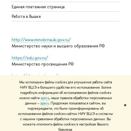
Единая платежная страница
Работа в Вышке
http://www.minobrnauki.gov.ru/
Министерство науки и высшего образования РФ
https://edu.gov.ru/
Министерство просвещения РФ
https://elearning.hse.ru/mooc
Массовые открытые онлайн-курсы
Мы используем файлы cookies для улучшения работы сайта
НИУ ВШЭ и большего удобства его использования. Более
подробную информацию об использовании файлов cookies
можно найти
здесь
, наши правила обработки персональных
© НИУ ВШЭ 1993–2026
Адреса и контакты
Условия
данных –
здесь
. Продолжая пользоваться сайтом, вы
✖
подтверждаете, что были проинформированы об
использования материалов
Политика конфиденциальности
использовании файлов cookies сайтом НИУ ВШЭ и согласны
Карта сайта
с нашими правилами обработки персональных данных. Вы
можете отключить файлы cookies в настройках Вашего
Редактору
браузера.