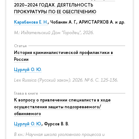
2020–2024 ГОДАХ. ДЕЯТЕЛЬНОСТЬ
ПРОКУРАТУРЫ ПО ЕЕ ОБЕСПЕЧЕНИЮ
Карабанова Е. Н.
, Чобанян А. Г., АРИСТАРХОВ А. и др.
М.: Издательский Дом "Городец", 2026.
Статья
История криминалистической профилактики в
России
Цурлуй О. Ю.
Lex Russica (Русский закон). 2026. № 6.
С. 125-136.
Глава в книге
К вопросу о привлечении специалиста в ходе
осуществления защиты подозреваемого/
обвиняемого
Цурлуй О. Ю.
, Фурсов В. В.
В кн.: Научная школа уголовного процесса и