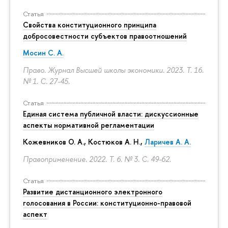
Статья
Свойства конституционного принципа
добросовестности субъектов правоотношений
Мосин С. А.
Право. Журнал Высшей школы экономики. 2023. Т. 16.
№ 1.
С. 27-45.
Статья
Единая система публичной власти: дискуссионные
аспекты нормативной регламентации
Кожевников О. А., Костюков А. Н.,
Ларичев А. А.
Правоприменение. 2022. Т. 6. № 3.
С. 49-62.
Статья
Развитие дистанционного электронного
голосования в России: конституционно-правовой
аспект