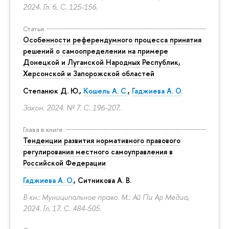
2024. Гл. 6.
С. 125-156.
Статья
Особенности референдумного процесса принятия
решений о самоопределении на примере
Донецкой и Луганской Народных Республик,
Херсонской и Запорожской областей
Степанюк Д. Ю.,
Кошель А. С.
,
Гаджиева А. О.
Закон. 2024. № 7.
С. 196-207.
Глава в книге
Тенденции развития нормативного правового
регулирования местного самоуправления в
Российской Федерации
Гаджиева А. О.
, Ситникова А. В.
В кн.: Муниципальное право. М.: Ай Пи Ар Медиа,
2024. Гл. 17.
С. 484-505.