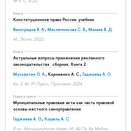
№ 5.
С. 4-23.
Книга
Конституционное право России: учебник
Виноградов В. А.
,
Масленникова С. В.
,
Мазаев В. Д.
М.: Эксмо, 2022.
Книга
Актуальные вопросы применения рекламного
законодательства : сборник. Книга 2
Москвитин О. А.
,
Корниенко А. С.
,
Гаджиева А. О.
Кн. 2. М.: РГ-Пресс, Проспект, 2024.
Глава в книге
Муниципальные правовые акты как часть правовой
основы местного самоуправления
Гаджиева А. О.
,
Кошель А. С.
В кн.: Муниципальное право. М.: Ай Пи Ар Медиа,