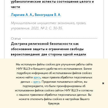
урбанологические аспекты соотношения целого и
части
Ларичев А. А.
,
Виноградов В. А.
Муниципальное имущество: экономика, право,
управление. 2021. № 2.
С. 30-35.
Статья
Доктрина религиозной безопасности как
обоснование защиты и ограничения свободы
вероисповедания: две стороны одной медали
Елена Н. Маркова
Мы используем файлы cookies для улучшения работы сайта
НИУ ВШЭ и большего удобства его использования. Более
Studia Religiosa Rossica: научный журнал о религии.
подробную информацию об использовании файлов cookies
2022. № 3.
С. 13-34.
можно найти
здесь
, наши правила обработки персональных
данных –
здесь
. Продолжая пользоваться сайтом, вы
✖
Все публикации
подтверждаете, что были проинформированы об
использовании файлов cookies сайтом НИУ ВШЭ и согласны
с нашими правилами обработки персональных данных. Вы
можете отключить файлы cookies в настройках Вашего
браузера.
КОНТАКТЫ