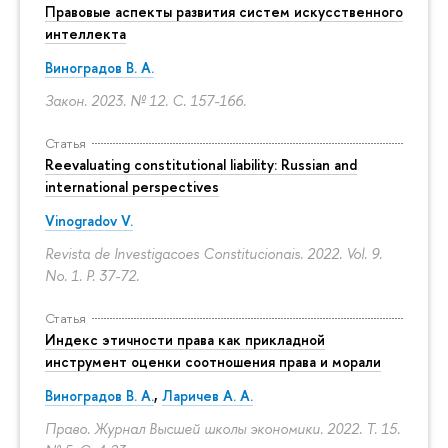
Правовые аспекты развития систем искусственного
интеллекта
Виноградов В. А.
Закон. 2023. № 12.
С. 157-166.
Статья
Reevaluating constitutional liability: Russian and
international perspectives
Vinogradov V.
Revista de Investigacoes Constitucionais. 2022. Vol. 9.
No. 1.
P. 37-72.
Статья
Индекс этичности права как прикладной
инструмент оценки соотношения права и морали
Виноградов В. А.
,
Ларичев А. А.
Право. Журнал Высшей школы экономики. 2022. Т. 15.