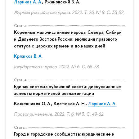
Ларичев А. А.
, Ржановский В. А.
Журнал российского права. 2022. Т. 26. № 9.
С. 35-52.
Статья
Коренные малочисленные народы Севера, Сибири
и Дальнего Востока России: эволюция правового
статуса с царских времен и до наших дней
Кряжков В. А.
Государство и право. 2022. № 6.
С. 68-78.
Статья
Единая система публичной власти: дискуссионные
аспекты нормативной регламентации
Кожевников О. А., Костюков А. Н.,
Ларичев А. А.
Правоприменение. 2022. Т. 6. № 3.
С. 49-62.
Статья
Город и городские сообщества: юридические и