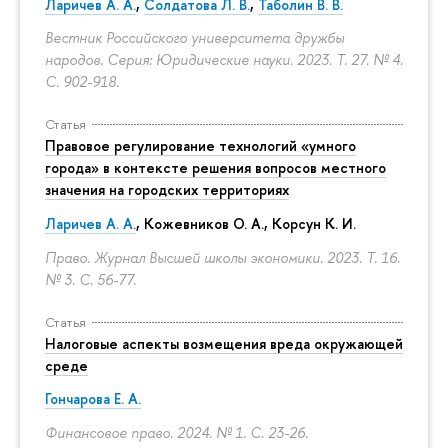
Ларичев А. А.
,
Солдатова Л. В.
,
Таболин В. В.
Вестник Российского университета дружбы
народов. Серия: Юридические науки. 2023. Т. 27. № 4.
С. 902-918.
Статья
Правовое регулирование технологий «умного
города» в контексте решения вопросов местного
значения на городских территориях
Ларичев А. А.
, Кожевников О. А., Корсун К. И.
Право. Журнал Высшей школы экономики. 2023. Т. 16.
№ 3.
С. 56-77.
Статья
Налоговые аспекты возмещения вреда окружающей
среде
Гончарова Е. А.
Финансовое право. 2024. № 1.
С. 23-26.