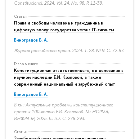
Constitucional. 2024. Vol. 24. No. 98.
P. 11-38.
Статья
Права и свободы человека и гражданина в
цифровую эпоху: государства versus IT-гиганты
Виноградов В. А.
Журнал российского права. 2024. Т. 28. № 9.
С. 72-87.
Глава в книге
Конституционная ответственность, ее основания в
научном наследии Е.И. Козловой, а также
современный национальный и зарубежный опыт
Виноградов В. А.
В кн.: Актуальные проблемы конституционного
права: к 100-летию Е.И. Козловой. М.: НОРМА,
ИНФРА-М, 2025. Гл. 3.7.
С. 278-293.
Статья
Зарубежный опыт правового регулирования