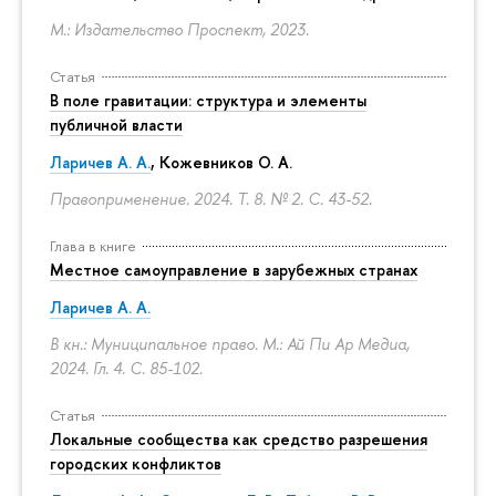
М.: Издательство Проспект, 2023.
Статья
В поле гравитации: структура и элементы
публичной власти
Ларичев А. А.
, Кожевников О. А.
Правоприменение. 2024. Т. 8. № 2.
С. 43-52.
Глава в книге
Местное самоуправление в зарубежных странах
Ларичев А. А.
В кн.: Муниципальное право. М.: Ай Пи Ар Медиа,
2024. Гл. 4.
С. 85-102.
Статья
Локальные сообщества как средство разрешения
городских конфликтов