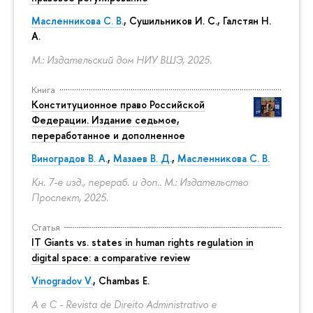
Масленникова С. В.
,
Сушильников И. С.
,
Галстян Н.
А.
М.: Издательский дом НИУ ВШЭ, 2025.
Книга
Конституционное право Российской
Федерации. Издание седьмое,
переработанное и дополненное
Виноградов В. А.
,
Мазаев В. Д.
,
Масленникова С. В.
Кн. 7-е изд., перераб. и доп.. М.: Издательство
Проспект, 2025.
Статья
IT Giants vs. states in human rights regulation in
digital space: a comparative review
Vinogradov V.
, Chambas E.
A e C - Revista de Direito Administrativo e