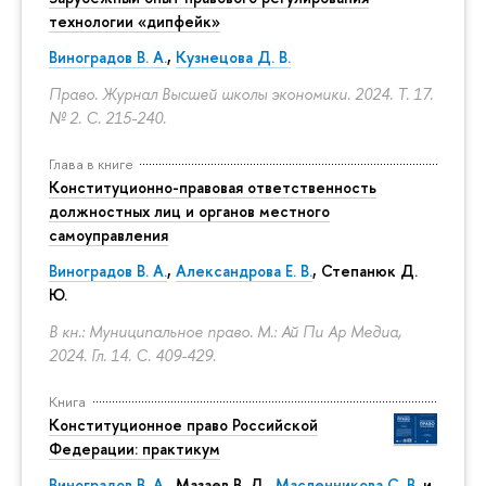
технологии «дипфейк»
Виноградов В. А.
,
Кузнецова Д. В.
Право. Журнал Высшей школы экономики. 2024. Т. 17.
№ 2.
С. 215-240.
Глава в книге
Конституционно-правовая ответственность
должностных лиц и органов местного
самоуправления
Виноградов В. А.
,
Александрова Е. В.
, Степанюк Д.
Ю.
В кн.: Муниципальное право. М.: Ай Пи Ар Медиа,
2024. Гл. 14.
С. 409-429.
Книга
Конституционное право Российской
Федерации: практикум
Виноградов В. А.
,
Мазаев В. Д.
,
Масленникова С. В.
и