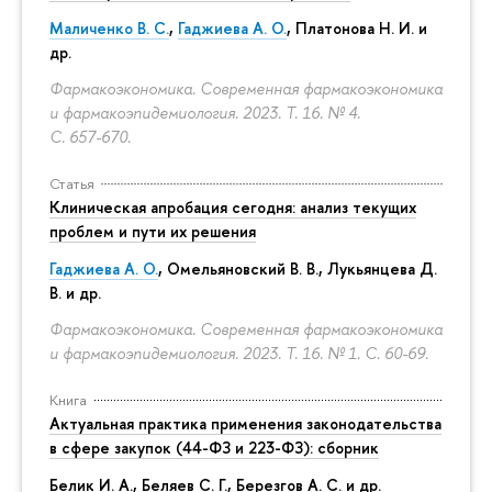
Маличенко В. С.
,
Гаджиева А. О.
, Платонова Н. И. и
др.
Фармакоэкономика. Современная фармакоэкономика
и фармакоэпидемиология. 2023. Т. 16. № 4.
С. 657-670.
Статья
Клиническая апробация сегодня: анализ текущих
проблем и пути их решения
Гаджиева А. О.
, Омельяновский В. В., Лукьянцева Д.
В. и др.
Фармакоэкономика. Современная фармакоэкономика
и фармакоэпидемиология. 2023. Т. 16. № 1.
С. 60-69.
Книга
Актуальная практика применения законодательства
в сфере закупок (44-ФЗ и 223-ФЗ): сборник
Белик И. А., Беляев С. Г.,
Березгов А. С.
и др.