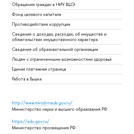
Обращения граждан в НИУ ВШЭ
Аспир
Фонд целевого капитала
Допол
Противодействие коррупции
Центр
Сведения о доходах, расходах, об имуществе и
Бизне
обязательствах имущественного характера
Образ
Сведения об образовательной организации
Обрат
Людям с ограниченными возможностями здоровья
Единая платежная страница
Работа в Вышке
http://www.minobrnauki.gov.ru/
Министерство науки и высшего образования РФ
https://edu.gov.ru/
Министерство просвещения РФ