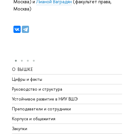
Москва) и
Лианой Ваградян
(факультет права,
Москва)
О ВЫШКЕ
ОБР
Цифры и факты
Лице
Руководство и структура
Довуз
Устойчивое развитие в НИУ ВШЭ
Олим
Преподаватели и сотрудники
Прием
Корпуса и общежития
Вышк
Закупки
Прием