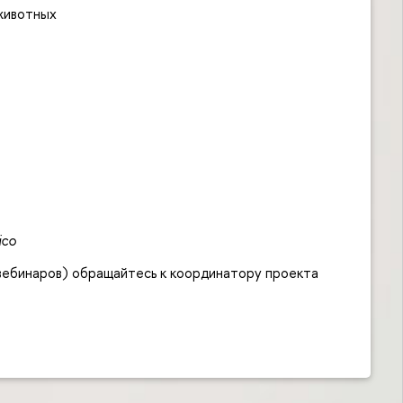
животных
lico
вебинаров) обращайтесь к координатору проекта