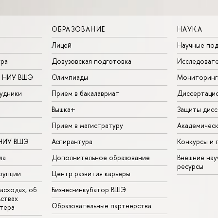
ОБРАЗОВАНИЕ
НАУКА
Лицей
Научные под
ура
Довузовская подготовка
Исследовате
в НИУ ВШЭ
Олимпиады
Мониторинг
удники
Прием в бакалавриат
Диссертаци
Вышка+
Защиты дисс
Прием в магистратуру
Академическ
 НИУ ВШЭ
Аспирантура
Конкурсы и 
ла
Дополнительное образование
Внешние на
ресурсы
рупции
Центр развития карьеры
асходах, об
Бизнес-инкубатор ВШЭ
ьствах
Образовательные партнерства
тера