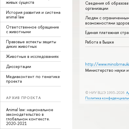
живых существ
Сведения об образова
организации
История развития и система
animal law
Людям с ограниченны
возможностями здоров
Ответственное обращение
с животными
Единая платежная стр
Правовые аспекты защиты
Работа в Вышке
диких животных
Животные в исследованиях
http://www.minobrnauki
Диссертации
Министерство науки и
Медиаконтент по тематике
проекта
© НИУ ВШЭ 1993–2026
А
АРХИВ ПРОЕКТА
Политика конфиденциаль
Animal law: национальное
законодательство в
глобальном контексте.
2020-2021