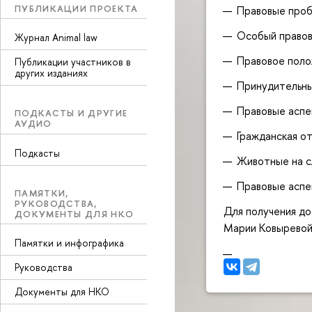
ПУБЛИКАЦИИ ПРОЕКТА
Правовые проб
Особый правов
Журнал Animal law
Правовое поло
Публикации участников в
других изданиях
Принудительны
П
равовые аспе
ПОДКАСТЫ И ДРУГИЕ
АУДИО
Гражданская о
Подкасты
Животные на с
Правовые аспе
ПАМЯТКИ,
РУКОВОДСТВА,
Для получения до
ДОКУМЕНТЫ ДЛЯ НКО
Марии Ковырево
Памятки и инфографика
Руководства
Документы для НКО