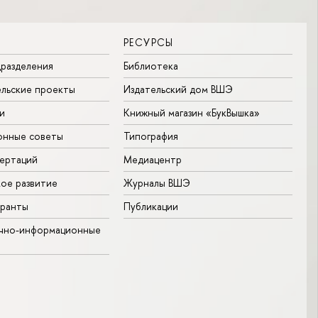
РЕСУРСЫ
разделения
Библиотека
льские проекты
Издательский дом ВШЭ
и
Книжный магазин «БукВышка»
онные советы
Типография
ертаций
Медиацентр
ое развитие
Журналы ВШЭ
гранты
Публикации
учно-информационные