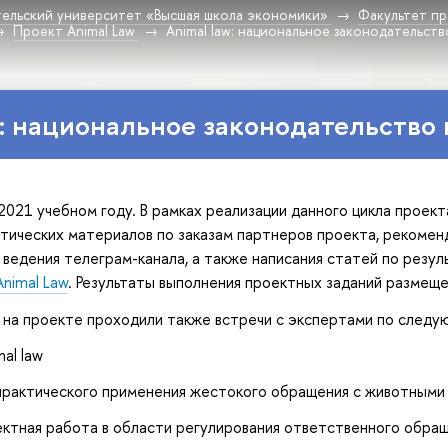
ельский университет «Высшая школа экономики»
Факультет пр
Проект Animal Law
Animal law: национальное законодательст
w: национальное законодательство 
2021 учебном году. В рамках реализации данного цикла проек
тических материалов по заказам партнеров проекта, рекоменда
 ведения телеграм-канала, а также написания статей по резуль
nimal Law
. Результаты выполнения проектных заданий размещ
 на проекте проходили также встречи с экспертами по след
mal law
рактического применения жестокого обращения с животными 
ктная работа в области регулирования ответственного обраще