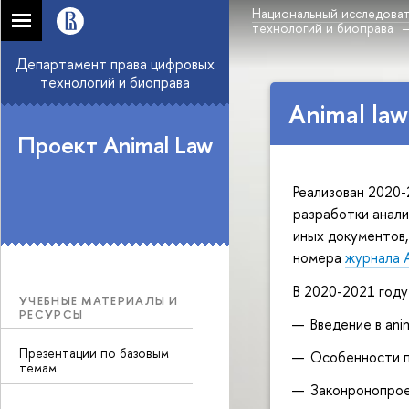
Национальный исследоват
технологий и биоправа
Департамент права цифровых
технологий и биоправа
Animal la
Проект Animal Law
Реализован 2020-
разработки анали
иных документов,
номера
журнала A
В 2020-2021 году
УЧЕБНЫЕ МАТЕРИАЛЫ И
РЕСУРСЫ
Введение в ani
Презентации по базовым
Особенности п
темам
Законронопрое