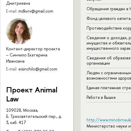
Дмитриевна
Обращения граждан в
E-mail:
mdkvrv@gmail.com
Фонд целевого капита
Противодействие кор
Сведения о доходах, р
имуществе и обязател
имущественного харак
Контент-директор проекта
–
Синчило Екатерина
Сведения об образова
Ивановна
организации
E-mail:
eisinchilo@gmail.com
Людям с ограниченны
возможностями здоров
Проект Animal
Единая платежная стр
Law
Работа в Вышке
109028, Москва,
Б. Трехсвятительский пер., д.
http://www.minobrnauki
3, каб. 417
Министерство науки и