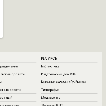
РЕСУРСЫ
разделения
Библиотека
льские проекты
Издательский дом ВШЭ
и
Книжный магазин «БукВышка»
онные советы
Типография
ертаций
Медиацентр
ое развитие
Журналы ВШЭ