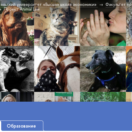
ельский университет «Высшая школа экономики»
Факультет пр
Проект Animal Law
Образование