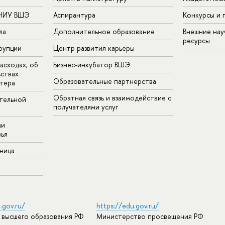
 НИУ ВШЭ
Аспирантура
Конкурсы и 
ла
Дополнительное образование
Внешние на
ресурсы
рупции
Центр развития карьеры
асходах, об
Бизнес-инкубатор ВШЭ
ьствах
Образовательные партнерства
тера
Обратная связь и взаимодействие с
тельной
получателями услуг
ми
ья
аница
.gov.ru/
https://edu.gov.ru/
 высшего образования РФ
Министерство просвещения РФ