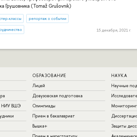
а Грушовника (Tomaž Grušovnik)
стер-классы
репортаж о событии
рудничество
15 декабря, 2021 г.
ОБРАЗОВАНИЕ
НАУКА
Лицей
Научные под
ура
Довузовская подготовка
Исследовате
в НИУ ВШЭ
Олимпиады
Мониторинг
удники
Прием в бакалавриат
Диссертаци
Вышка+
Защиты дисс
Прием в магистратуру
Академическ