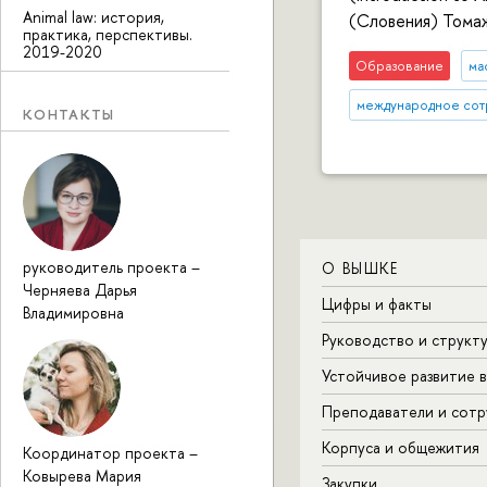
Animal law: история,
(Словения) Томаж
практика, перспективы.
2019-2020
Образование
ма
международное сот
КОНТАКТЫ
руководитель проекта
–
О ВЫШКЕ
Черняева Дарья
Цифры и факты
Владимировна
Руководство и структ
Устойчивое развитие 
Преподаватели и сотр
Корпуса и общежития
Координатор проекта
–
Ковырева Мария
Закупки