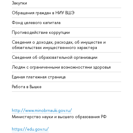
Закупки
Прием
Обращения граждан в НИУ ВШЭ
Аспир
Фонд целевого капитала
Допол
Противодействие коррупции
Центр
Сведения о доходах, расходах, об имуществе и
Бизне
обязательствах имущественного характера
Образ
Сведения об образовательной организации
Обрат
Людям с ограниченными возможностями здоровья
Единая платежная страница
Работа в Вышке
http://www.minobrnauki.gov.ru/
Министерство науки и высшего образования РФ
https://edu.gov.ru/