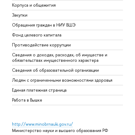
Корпуса и общежития
Вышк
Закупки
Прием
Обращения граждан в НИУ ВШЭ
Аспир
Фонд целевого капитала
Допол
Противодействие коррупции
Центр
Сведения о доходах, расходах, об имуществе и
Бизне
обязательствах имущественного характера
Образ
Сведения об образовательной организации
Обрат
Людям с ограниченными возможностями здоровья
Единая платежная страница
Работа в Вышке
http://www.minobrnauki.gov.ru/
Министерство науки и высшего образования РФ