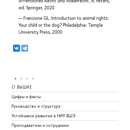
öffentliches Recht und Völkerrecht. A. Peters,
ed. Springer, 2020
Francione GL.
Introduction to animal rights:
Your child or the dog?
Philadelphia: Temple
University Press, 2000
О ВЫШКЕ
ОБР
Цифры и факты
Лице
Руководство и структура
Довуз
Устойчивое развитие в НИУ ВШЭ
Олим
Преподаватели и сотрудники
Прием