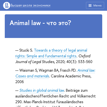
Высшая школа экономики
Меню
Animal law - что это?
Stucki S.
Towards a theory of legal animal
rights: Simple and fundamental rights
.
Oxford
Journal of Legal Studies
, 2020; 40(3): 533-560
Waisman S, Wagman BA, Frasch PD.
Animal law:
Cases and materials
. Carolina Academic Press,
2006
Studies in global animal law
. Beiträge zum
ausländischenöffentlichen Recht und Völkerrecht
290. Max-Planck-Institut fürausländisches