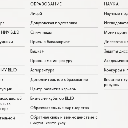
ОБРАЗОВАНИЕ
НАУКА
Лицей
Научные под
ура
Довузовская подготовка
Исследовате
в НИУ ВШЭ
Олимпиады
Мониторинг
удники
Прием в бакалавриат
Диссертаци
Вышка+
Защиты дисс
Прием в магистратуру
Академическ
 НИУ ВШЭ
Аспирантура
Конкурсы и 
ла
Дополнительное образование
Внешние на
ресурсы
рупции
Центр развития карьеры
асходах, об
Бизнес-инкубатор ВШЭ
ьствах
Образовательные партнерства
тера
Обратная связь и взаимодействие с
тельной
получателями услуг