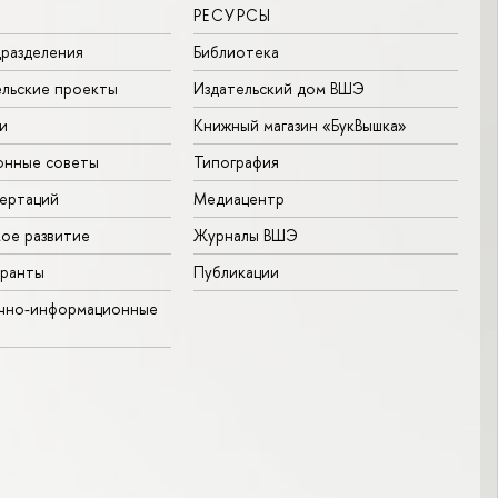
РЕСУРСЫ
разделения
Библиотека
льские проекты
Издательский дом ВШЭ
и
Книжный магазин «БукВышка»
онные советы
Типография
ертаций
Медиацентр
ое развитие
Журналы ВШЭ
гранты
Публикации
учно-информационные