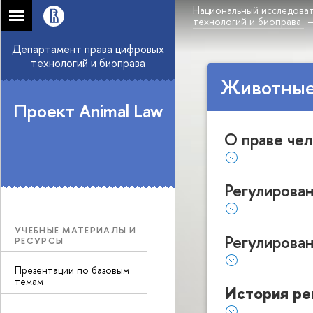
Национальный исследоват
технологий и биоправа
Департамент права цифровых
технологий и биоправа
Животные
Проект Animal Law
О праве че
Регулирова
УЧЕБНЫЕ МАТЕРИАЛЫ И
Регулирова
РЕСУРСЫ
Презентации по базовым
темам
История ре