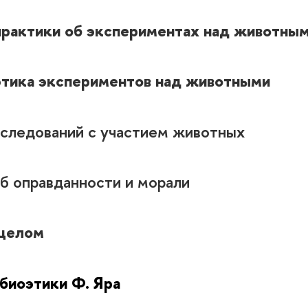
рактики об экспериментах над животны
этика экспериментов над животными
сследований с участием животных
б оправданности и морали
 целом
биоэтики Ф. Яра