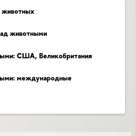
м животных
 над животными
тными: США, Великобритания
тными: международные