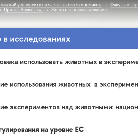
ельский университет «Высшая школа экономики»
Факультет пр
Проект Animal Law
Животные в исследованиях
 в исследованиях
ловека использовать животных в эксперим
ние использования животных
в эксперимен
ние экспериментов над животными: национ
гулирования на уровне ЕС