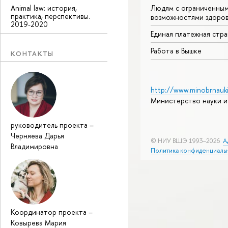
Animal law: история,
Людям с ограниченны
практика, перспективы.
возможностями здоров
2019-2020
Единая платежная стр
Работа в Вышке
КОНТАКТЫ
http://www.minobrnauki
Министерство науки и
руководитель проекта
–
Черняева Дарья
© НИУ ВШЭ 1993–2026
А
Владимировна
Политика конфиденциаль
Координатор проекта
–
Ковырева Мария