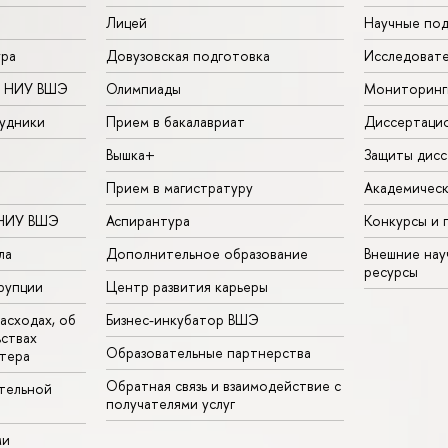
Лицей
Научные под
ура
Довузовская подготовка
Исследовате
в НИУ ВШЭ
Олимпиады
Мониторинг
удники
Прием в бакалавриат
Диссертаци
Вышка+
Защиты дисс
Прием в магистратуру
Академическ
 НИУ ВШЭ
Аспирантура
Конкурсы и 
ла
Дополнительное образование
Внешние на
ресурсы
рупции
Центр развития карьеры
асходах, об
Бизнес-инкубатор ВШЭ
ьствах
Образовательные партнерства
тера
Обратная связь и взаимодействие с
тельной
получателями услуг
ми