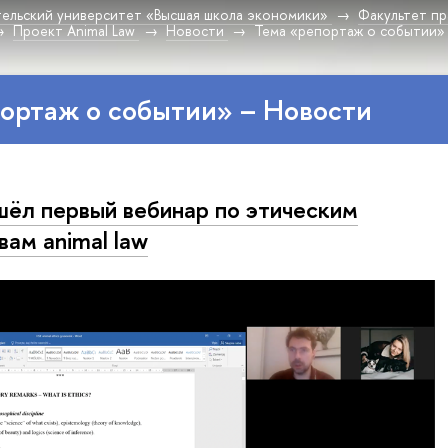
ельский университет «Высшая школа экономики»
Факультет пр
Проект Animal Law
Новости
Тема «репортаж о событии»
ортаж о событии» – Новости
ёл первый вебинар по этическим
вам animal law