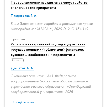
Переосмысление парадигмы землеустройства:
экологические приоритеты
Позднякова Е. А.
В кн.: Экологическая парадигма российского права:
монография. М.: ИНФРА-М, 2026. Гл. 2.
С. 134-149.
Препринт
Риск - ориентированный подход в управлении
государственными (публичными) финансами:
сущность, особенности и перспективы
В печати
Дощатов А. А.
Экономические науки. АА1. Федеральное
государственное бюджетное образовательное
учреждение высшего образования «Оренбургский
государственный университет», 2025
Все публикации