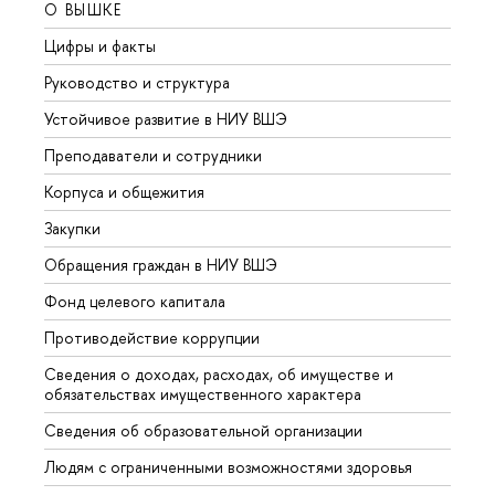
О ВЫШКЕ
ОБР
Цифры и факты
Лице
Руководство и структура
Довуз
Устойчивое развитие в НИУ ВШЭ
Олим
Преподаватели и сотрудники
Прием
Корпуса и общежития
Вышк
Закупки
Прием
Обращения граждан в НИУ ВШЭ
Аспир
Фонд целевого капитала
Допол
Противодействие коррупции
Центр
Сведения о доходах, расходах, об имуществе и
Бизне
обязательствах имущественного характера
Образ
Сведения об образовательной организации
Обрат
Людям с ограниченными возможностями здоровья