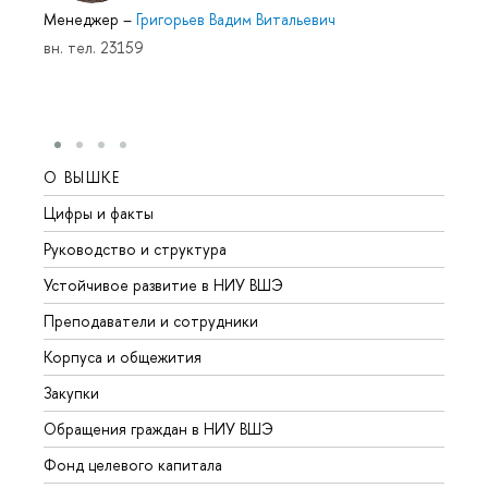
Менеджер
–
Григорьев Вадим Витальевич
вн. тел. 23159
О ВЫШКЕ
ОБР
Цифры и факты
Лице
Руководство и структура
Довуз
Устойчивое развитие в НИУ ВШЭ
Олим
Преподаватели и сотрудники
Прием
Корпуса и общежития
Вышк
Закупки
Прием
Обращения граждан в НИУ ВШЭ
Аспир
Фонд целевого капитала
Допол