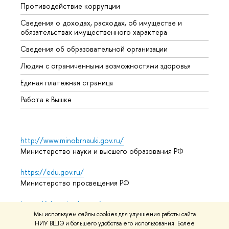
Противодействие коррупции
Центр
Сведения о доходах, расходах, об имуществе и
Бизне
обязательствах имущественного характера
Образ
Сведения об образовательной организации
Обрат
Людям с ограниченными возможностями здоровья
Единая платежная страница
Работа в Вышке
http://www.minobrnauki.gov.ru/
Министерство науки и высшего образования РФ
https://edu.gov.ru/
Министерство просвещения РФ
https://elearning.hse.ru/mooc
Массовые открытые онлайн-курсы
Мы используем файлы cookies для улучшения работы сайта
НИУ ВШЭ и большего удобства его использования. Более