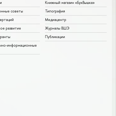
и
Книжный магазин «БукВышка»
онные советы
Типография
ертаций
Медиацентр
ое развитие
Журналы ВШЭ
гранты
Публикации
учно-информационные