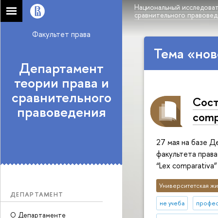
Национальный исследоват
сравнительного правове
Факультет права
Тема «нов
Департамент
теории права и
сравнительного
Сост
правоведения
comp
27 мая на базе Д
факультета прав
“Lex comparativa”
Университетская жи
ДЕПАРТАМЕНТ
не учеба
профе
О Департаменте