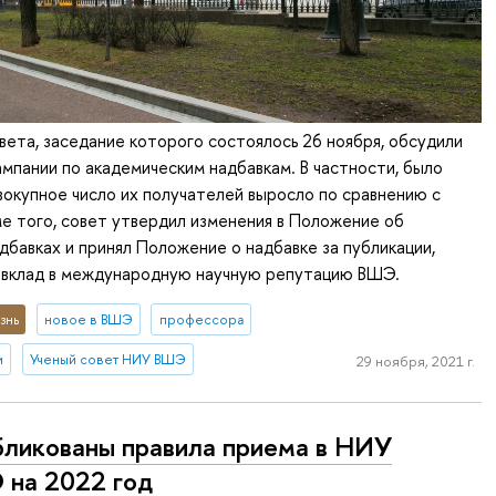
вета, заседание которого состоялось 26 ноября, обсудили
ампании по академическим надбавкам. В частности, было
вокупное число их получателей выросло по сравнению с
е того, совет утвердил изменения в Положение об
дбавках и принял Положение о надбавке за публикации,
 вклад в международную научную репутацию ВШЭ.
знь
новое в ВШЭ
профессора
и
Ученый совет НИУ ВШЭ
29 ноября, 2021 г.
ликованы правила приема в НИУ
на 2022 год