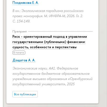
Позднякова Е. А.
В кн.: Экологическая парадигма российского
права: монография. М.: ИНФРА-М, 2026. Гл. 2.
С. 134-149.
Препринт
Риск - ориентированный подход в управлении
государственными (публичными) финансами:
сущность, особенности и перспективы
В печати
Дощатов А. А.
Экономические науки. АА1. Федеральное
государственное бюджетное образовательное
учреждение высшего образования «Оренбургский
государственный университет», 2025
Все публикации