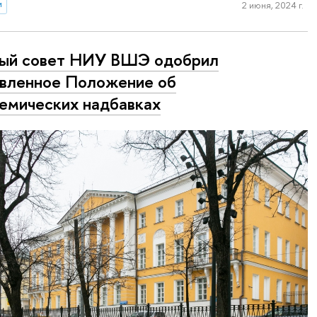
и
2 июня, 2024 г.
ый совет НИУ ВШЭ одобрил
вленное Положение об
емических надбавках