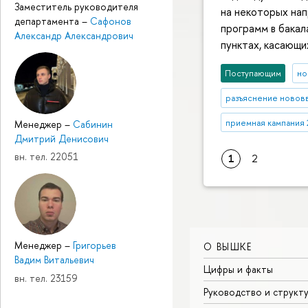
Заместитель руководителя
на некоторых нап
департамента
–
Сафонов
программ в бакал
Александр Александрович
пунктах, касающи
Поступающим
но
разъяснение новов
приемная кампания 
Менеджер
–
Сабинин
Дмитрий Денисович
вн. тел. 22051
1
2
Менеджер
–
Григорьев
О ВЫШКЕ
Вадим Витальевич
Цифры и факты
вн. тел. 23159
Руководство и структ