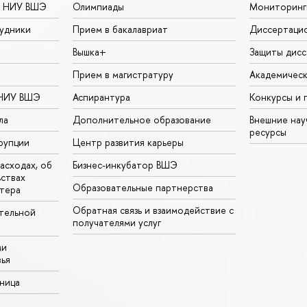
в НИУ ВШЭ
Олимпиады
Мониторинг
удники
Прием в бакалавриат
Диссертаци
Вышка+
Защиты дисс
Прием в магистратуру
Академическ
 НИУ ВШЭ
Аспирантура
Конкурсы и 
ла
Дополнительное образование
Внешние на
ресурсы
рупции
Центр развития карьеры
асходах, об
Бизнес-инкубатор ВШЭ
ьствах
Образовательные партнерства
тера
Обратная связь и взаимодействие с
тельной
получателями услуг
ми
ья
аница