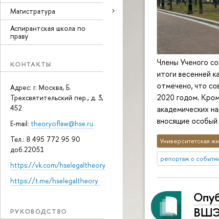
Магистратура
Аспирантская школа по
праву
Члены Ученого со
КОНТАКТЫ
итоги весенней к
отмечено, что со
Адрес: г. Москва, Б.
2020 годом. Кром
Трехсвятительский пер., д. 3,
452
академических на
вносящие особый
E-mail:
theoryoflaw@hse.ru
Тел.: 8 495 772 95 90
Университетская жи
доб.22051
репортаж о событи
https://vk.com/hselegaltheory
https://t.me/hselegaltheory
Опуб
ВШЭ 
РУКОВОДСТВО