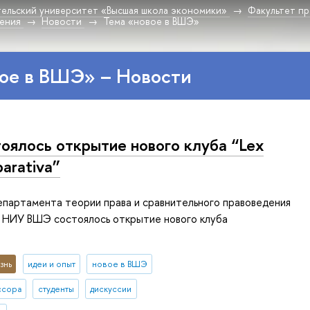
ельский университет «Высшая школа экономики»
Факультет пр
дения
Новости
Тема «новое в ВШЭ»
ое в ВШЭ» – Новости
оялось открытие нового клуба “Lex
arativa”
епартамента теории права и сравнительного правоведения
а НИУ ВШЭ состоялось открытие нового клуба
знь
идеи и опыт
новое в ВШЭ
ссора
студенты
дискуссии