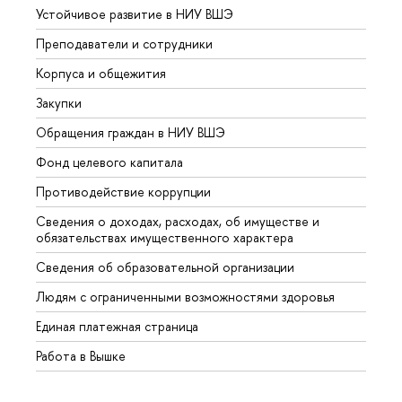
Устойчивое развитие в НИУ ВШЭ
Олим
Преподаватели и сотрудники
Прием
Корпуса и общежития
Вышк
Закупки
Прием
Обращения граждан в НИУ ВШЭ
Аспир
Фонд целевого капитала
Допол
Противодействие коррупции
Центр
Сведения о доходах, расходах, об имуществе и
Бизне
обязательствах имущественного характера
Образ
Сведения об образовательной организации
Обрат
Людям с ограниченными возможностями здоровья
Единая платежная страница
Работа в Вышке