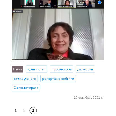
Наука
идеи и опыт
профессора
дискуссии
взгляд ученого
репортаж о событии
Факультет права
19 октября, 2021 г.
1
2
3