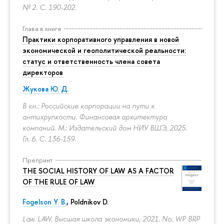
№ 2.
С. 190-202.
Глава в книге
Практики корпоративного управления в новой
экономической и геополитической реальности:
статус и ответственность члена совета
директоров
Жукова Ю. Д.
В кн.: Российские корпорации на пути к
антихрупкости. Финансовая архитектура
компаний. М.: Издательский дом НИУ ВШЭ, 2025.
Гл. 6.
С. 136-159.
Препринт
THE SOCIAL HISTORY OF LAW AS A FACTOR
OF THE RULE OF LAW
Fogelson Y. B.
,
Poldnikov D.
Law. LAW. Высшая школа экономики, 2021. No. WP BRP