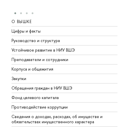
О ВЫШКЕ
ОБР
Цифры и факты
Лице
Руководство и структура
Довуз
Устойчивое развитие в НИУ ВШЭ
Олим
Преподаватели и сотрудники
Прием
Корпуса и общежития
Вышк
Закупки
Прием
Обращения граждан в НИУ ВШЭ
Аспир
Фонд целевого капитала
Допол
Противодействие коррупции
Центр
Сведения о доходах, расходах, об имуществе и
Бизне
обязательствах имущественного характера
Образ