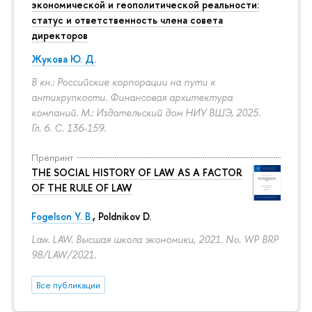
экономической и геополитической реальности:
статус и ответственность члена совета
директоров
Жукова Ю. Д.
В кн.: Российские корпорации на пути к
антихрупкости. Финансовая архитектура
компаний. М.: Издательский дом НИУ ВШЭ, 2025.
Гл. 6.
С. 136-159.
Препринт
THE SOCIAL HISTORY OF LAW AS A FACTOR
OF THE RULE OF LAW
Fogelson Y. B.
,
Poldnikov D.
Law. LAW. Высшая школа экономики, 2021. No. WP BRP
98/LAW/2021.
Все публикации