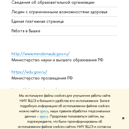
Сведения об образовательной организации
Обрат
Людям с ограниченными возможностями здоровья
Единая платежная страница
Работа в Вышке
http://www.minobrnauki.gov.ru/
Министерство науки и высшего образования РФ
https://edu.gov.ru/
Министерство просвещения РФ
https://elearning.hse.ru/mooc
Массовые открытые онлайн-курсы
Мы используем файлы cookies для улучшения работы сайта
НИУ ВШЭ и большего удобства его использования. Более
подробную информацию об использовании файлов cookies
можно найти
здесь
, наши правила обработки персональных
данных –
здесь
. Продолжая пользоваться сайтом, вы
© НИУ ВШЭ 1993–2026
Адреса и контакты
Условия
✖
подтверждаете, что были проинформированы об
использования материалов
Политика конфиденциальности
использовании файлов cookies сайтом НИУ ВШЭ и согласны
Карта сайта