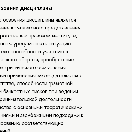
своения дисциплины
 освоения дисциплины является
ение комплексного представления
кротстве как правовом институте,
анном урегулировать ситуацию
тежеспособности участников
анского оборота, приобретение
ов критического осмысления
ики применения законодательства о
отстве, способности грамотной
и банкротных рисков при ведении
ринимательской деятельности,
мство с основными теоретическими
ениями и зарубежными подходами к
ированию соответствующих
ений.