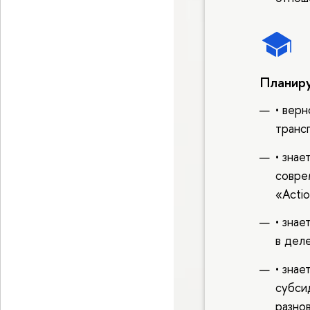
Планиру
• вер
трансг
• знае
совре
«Actio
• зна
в дел
• зна
субси
разно