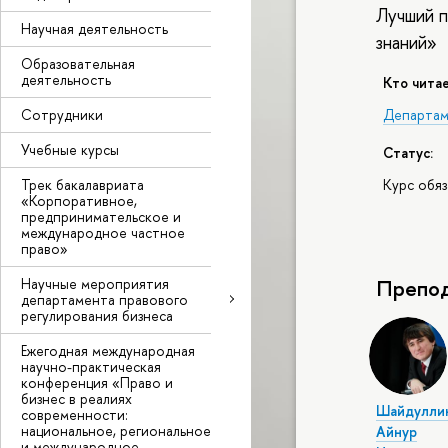
Лучший п
Научная деятельность
знаний»
Образовательная
деятельность
Кто читае
Сотрудники
Департам
Учебные курсы
Статус:
Трек бакалавриата
Курс обя
«Корпоративное,
предпринимательское и
международное частное
право»
Научные мероприятия
Препод
департамента правового
регулирования бизнеса
Ежегодная международная
научно-практическая
конференция «Право и
бизнес в реалиях
Шайдулли
современности:
национальное, региональное
Айнур
и международное