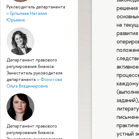
Руководитель департамента
решения 
–
Ерпылева Наталия
основным
Юрьевна
на текущ
развития
опериро
положени
следстви
Департамент правового
активное
регулирования бизнеса:
Заместитель руководителя
процессе
департамента
–
Фонотова
каждому
Ольга Владимировна
(выполне
заданий)
литерату
письмен
практиче
Департамент правового
регулирования бизнеса:
устный э
Заместитель руководителя