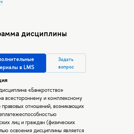
ч
рамма дисциплины
олнительные
Задать
ериалы в LMS
вопрос
ция
дисциплина «Банкротство»
на всестороннему и комплексному
 правовых отношений, возникающих
неплатежеспособностью
ких лиц и граждан (физических
лью освоения дисциплины является