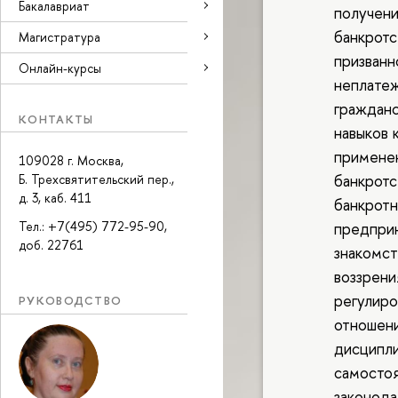
Бакалавриат
получени
банкротс
Магистратура
призванн
Онлайн-курсы
неплате
гражданс
КОНТАКТЫ
навыков 
применен
109028 г. Москва,
банкротс
Б. Трехсвятительский пер.,
д. 3, каб. 411
банкротн
предприн
Тел.: +7(495) 772-95-90,
доб. 22761
знакомст
воззрени
регулир
РУКОВОДСТВО
отношени
дисципли
самосто
законода