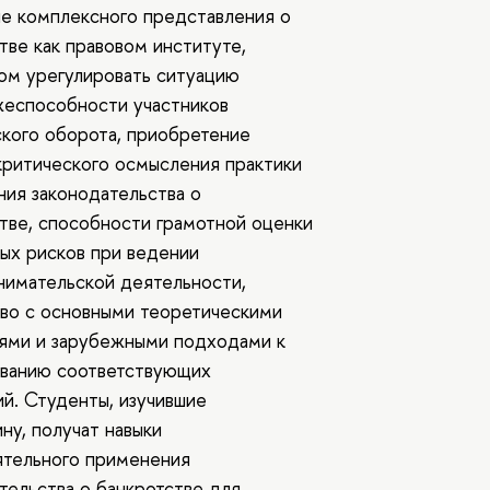
е комплексного представления о
тве как правовом институте,
ом урегулировать ситуацию
жеспособности участников
кого оборота, приобретение
критического осмысления практики
ия законодательства о
тве, способности грамотной оценки
ых рисков при ведении
имательской деятельности,
во с основными теоретическими
ями и зарубежными подходами к
ованию соответствующих
й. Студенты, изучившие
ну, получат навыки
ятельного применения
тельства о банкротстве для