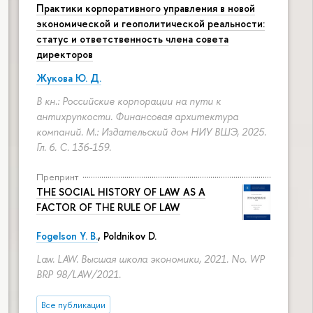
Практики корпоративного управления в новой
экономической и геополитической реальности:
статус и ответственность члена совета
директоров
Жукова Ю. Д.
В кн.: Российские корпорации на пути к
антихрупкости. Финансовая архитектура
компаний. М.: Издательский дом НИУ ВШЭ, 2025.
Гл. 6.
С. 136-159.
Препринт
THE SOCIAL HISTORY OF LAW AS A
FACTOR OF THE RULE OF LAW
Fogelson Y. B.
,
Poldnikov D.
Law. LAW. Высшая школа экономики, 2021. No. WP
BRP 98/LAW/2021.
Все публикации