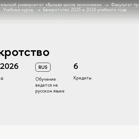
ельский университет «Высшая школа экономики»
Факультет пр
Учебные курсы
Банкротство 2025 и 2026 учебного года
кротство
/2026
6
RUS
од
Кредиты
Обучение
ведется на
русском языке