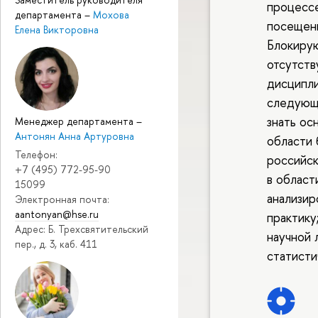
процессе
департамента
–
Мохова
посещени
Елена Викторовна
Блокиру
отсутств
дисципл
следующ
знать ос
Менеджер департамента
–
Антонян Анна Артуровна
области 
Телефон:
российск
+7 (495) 772-95-90
в област
15099
анализи
Электронная почта:
aantonyan@hse.ru
практику
Адрес: Б. Трехсвятительский
научной 
пер., д. 3, каб. 411
статисти