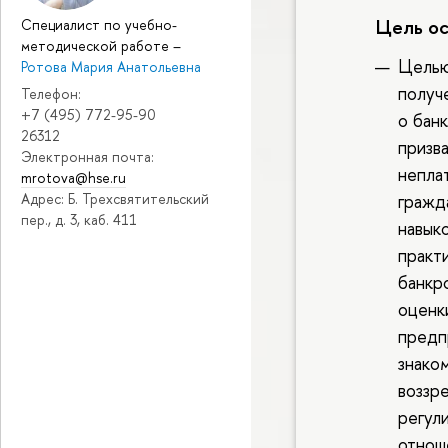
Цель о
Специалист по учебно-
методической работе
–
Целью
Ротова Мария Анатольевна
получ
Телефон:
+7 (495) 772-95-90
о бан
26312
призв
Электронная почта:
непла
mrotova@hse.ru
Адрес: Б. Трехсвятительский
гражд
пер., д. 3, каб. 411
навык
практ
банкр
оценк
предп
знако
воззр
регул
отнош