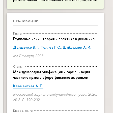
ПУБЛИКАЦИИ
Книга
Групповые иски : теория и практика в динамике
Домшенко В. Г.
,
Тюляев Г. С.
,
Шайдуллин А. И.
М.: Статут, 2026.
Статья
Международная унификация и гармонизация
частного права в сфере финансовых рынков
Клементьев А. П.
Московский журнал международного права. 2026.
№ 2.
С. 190-202.
Глава в книге