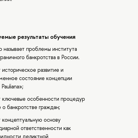
емые результаты обучения
но называет проблемы института
раничного банкротства в России.
т историческое развитие и
менное состояние концепции
 Pauliana»;
ет ключевые особенности процедур
е о банкротстве граждан;
ет концептуальную основу
диарной ответственности как
видности деликтной