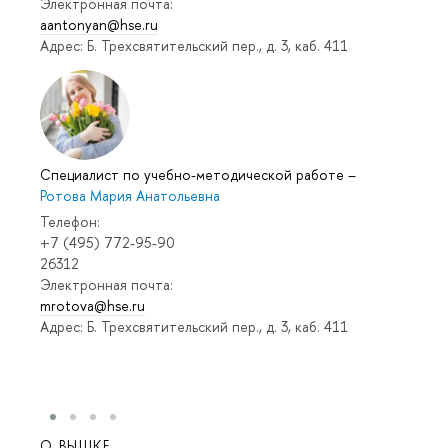
Электронная почта:
aantonyan@hse.ru
Адрес: Б. Трехсвятительский пер., д. 3, каб. 411
Специалист по учебно-методической работе
–
Ротова Мария Анатольевна
Телефон:
+7 (495) 772-95-90
26312
Электронная почта:
mrotova@hse.ru
Адрес: Б. Трехсвятительский пер., д. 3, каб. 411
О ВЫШКЕ
ОБР