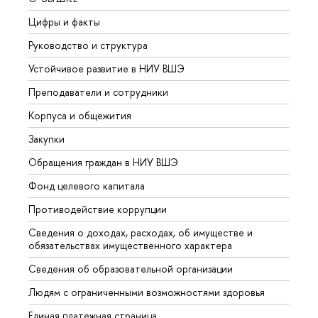
Цифры и факты
Лице
Руководство и структура
Довуз
Устойчивое развитие в НИУ ВШЭ
Олим
Преподаватели и сотрудники
Прием
Корпуса и общежития
Вышк
Закупки
Прием
Обращения граждан в НИУ ВШЭ
Аспир
Фонд целевого капитала
Допол
Противодействие коррупции
Центр
Сведения о доходах, расходах, об имуществе и
Бизне
обязательствах имущественного характера
Образ
Сведения об образовательной организации
Обрат
Людям с ограниченными возможностями здоровья
Единая платежная страница