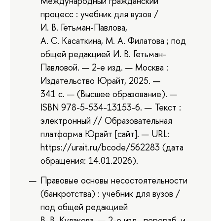
Международный гражданский
процесс : учебник для вузов /
И. В. Гетьман-Павлова,
А. С. Касаткина, М. А. Филатова ; под
общей редакцией И. В. Гетьман-
Павловой. — 2-е изд. — Москва :
Издательство Юрайт, 2025. —
341 с. — (Высшее образование). —
ISBN 978-5-534-13153-6. — Текст :
электронный // Образовательная
платформа Юрайт [сайт]. — URL:
https://urait.ru/bcode/562283 (дата
обращения: 14.01.2026).
Правовые основы несостоятельности
(банкротства) : учебник для вузов /
под общей редакцией
В. В. Кулакова. — 2-е изд., перераб. и