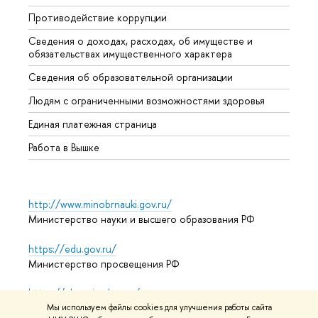
Противодействие коррупции
Центр
Сведения о доходах, расходах, об имуществе и
Бизне
обязательствах имущественного характера
Образ
Сведения об образовательной организации
Обрат
Людям с ограниченными возможностями здоровья
Единая платежная страница
Работа в Вышке
http://www.minobrnauki.gov.ru/
Министерство науки и высшего образования РФ
https://edu.gov.ru/
Министерство просвещения РФ
https://elearning.hse.ru/mooc
Массовые открытые онлайн-курсы
Мы используем файлы cookies для улучшения работы сайта