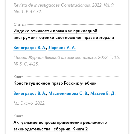
Revista de Investigacoes Constitucionais. 2022. Vol. 9.
No. 1.
P. 37-72.
Статья
Индекс этичности права как прикладной
инструмент оценки соотношения права и морали
Виноградов В. А.
,
Ларичев А. А.
Право. Журнал Высшей школы экономики. 2022. Т. 15.
№ 5.
С. 4-23.
Книга
Конституционное право России: учебник
Виноградов В. А.
,
Масленникова С. В.
,
Мазаев В. Д.
М.: Эксмо, 2022.
Книга
Актуальные вопросы применения рекламного
законодательства : сборник. Книга 2