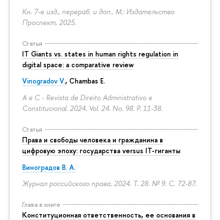
Кн. 7-е изд., перераб. и доп.. М.: Издательство
Проспект, 2025.
Статья
IT Giants vs. states in human rights regulation in
digital space: a comparative review
Vinogradov V.
, Chambas E.
A e C - Revista de Direito Administrativo e
Constitucional. 2024. Vol. 24. No. 98.
P. 11-38.
Статья
Права и свободы человека и гражданина в
цифровую эпоху: государства versus IT-гиганты
Виноградов В. А.
Журнал российского права. 2024. Т. 28. № 9.
С. 72-87.
Глава в книге
Конституционная ответственность, ее основания в