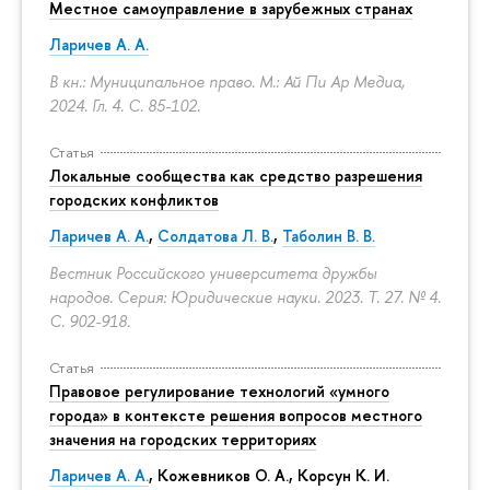
Местное самоуправление в зарубежных странах
Ларичев А. А.
В кн.: Муниципальное право. М.: Ай Пи Ар Медиа,
2024. Гл. 4.
С. 85-102.
Статья
Локальные сообщества как средство разрешения
городских конфликтов
Ларичев А. А.
,
Солдатова Л. В.
,
Таболин В. В.
Вестник Российского университета дружбы
народов. Серия: Юридические науки. 2023. Т. 27. № 4.
С. 902-918.
Статья
Правовое регулирование технологий «умного
города» в контексте решения вопросов местного
значения на городских территориях
Ларичев А. А.
, Кожевников О. А., Корсун К. И.