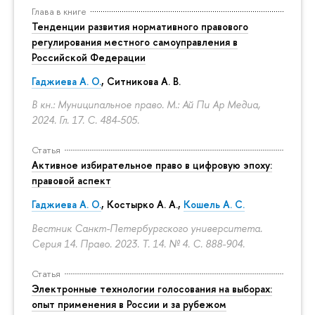
Глава в книге
Тенденции развития нормативного правового
регулирования местного самоуправления в
Российской Федерации
Гаджиева А. О.
, Ситникова А. В.
В кн.: Муниципальное право. М.: Ай Пи Ар Медиа,
2024. Гл. 17.
С. 484-505.
Статья
Активное избирательное право в цифровую эпоху:
правовой аспект
Гаджиева А. О.
, Костырко А. А.,
Кошель А. С.
Вестник Санкт-Петербургского университета.
Серия 14. Право. 2023. Т. 14. № 4.
С. 888-904.
Статья
Электронные технологии голосования на выборах:
опыт применения в России и за рубежом