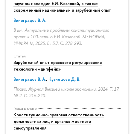
научном наследии Е.И. Козловой, а также
современный национальный и зарубежный опыт
Виноградов В. А.
В кн.: Актуальные проблемы конституционного
права: к 100-летию Е.И. Козловой. М.: НОРМА,
ИНФРА-М, 2025. Гл. 3.7.
С. 278-293.
Статья
Зарубежный опыт правового регулирования
технологии «дипфейк»
Виноградов В. А.
,
Кузнецова Д. В.
Право. Журнал Высшей школы экономики. 2024. Т. 17.
№ 2.
С. 215-240.
Глава в книге
Конституционно-правовая ответственность
должностных лиц и органов местного
самоуправления