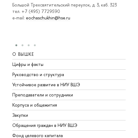
Большой Трехсвятительский переулок, д. 3, каб. 323
тел. +7 (495) 7729590
e-mail:
eochaschukhin@hse.ru
О ВЫШКЕ
ОБР
Цифры и факты
Лице
Руководство и структура
Довуз
Устойчивое развитие в НИУ ВШЭ
Олим
Преподаватели и сотрудники
Прием
Корпуса и общежития
Вышк
Закупки
Прием
Обращения граждан в НИУ ВШЭ
Аспир
Фонд целевого капитала
Допол