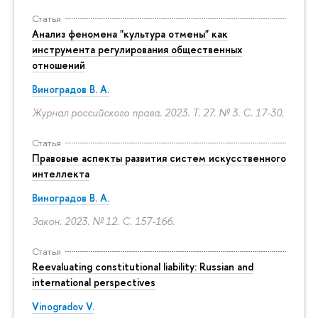
Статья
Анализ феномена "культура отмены" как
инструмента регулирования общественных
отношений
Виноградов В. А.
Журнал российского права. 2023. Т. 27. № 3.
С. 17-30.
Статья
Правовые аспекты развития систем искусственного
интеллекта
Виноградов В. А.
Закон. 2023. № 12.
С. 157-166.
Статья
Reevaluating constitutional liability: Russian and
international perspectives
Vinogradov V.