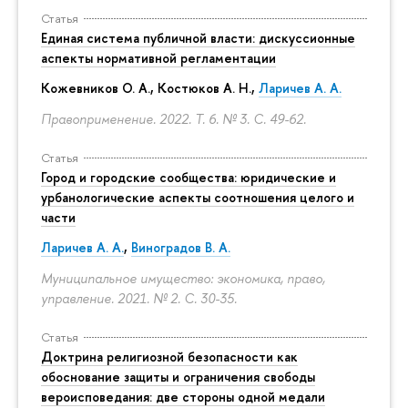
Статья
Единая система публичной власти: дискуссионные
аспекты нормативной регламентации
Кожевников О. А., Костюков А. Н.,
Ларичев А. А.
Правоприменение. 2022. Т. 6. № 3.
С. 49-62.
Статья
Город и городские сообщества: юридические и
урбанологические аспекты соотношения целого и
части
Ларичев А. А.
,
Виноградов В. А.
Муниципальное имущество: экономика, право,
управление. 2021. № 2.
С. 30-35.
Статья
Доктрина религиозной безопасности как
обоснование защиты и ограничения свободы
вероисповедания: две стороны одной медали