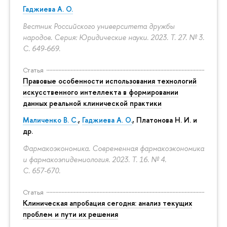
Гаджиева А. О.
Вестник Российского университета дружбы
народов. Серия: Юридические науки. 2023. Т. 27. № 3.
С. 649-669.
Статья
Правовые особенности использования технологий
искусственного интеллекта в формировании
данных реальной клинической практики
Маличенко В. С.
,
Гаджиева А. О.
, Платонова Н. И. и
др.
Фармакоэкономика. Современная фармакоэкономика
и фармакоэпидемиология. 2023. Т. 16. № 4.
С. 657-670.
Статья
Клиническая апробация сегодня: анализ текущих
проблем и пути их решения