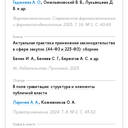
Гаджиева А. О.
, Омельяновский В. В., Лукьянцева Д.
В. и др.
Фармакоэкономика. Современная фармакоэкономика
и фармакоэпидемиология. 2023. Т. 16. № 1.
С. 60-69.
Книга
Актуальная практика применения законодательства
в сфере закупок (44-ФЗ и 223-ФЗ): сборник
Белик И. А., Беляев С. Г.,
Березгов А. С.
и др.
М.: Издательство Проспект, 2023.
Статья
В поле гравитации: структура и элементы
публичной власти
Ларичев А. А.
, Кожевников О. А.
Правоприменение. 2024. Т. 8. № 2.
С. 43-52.
Глава в книге