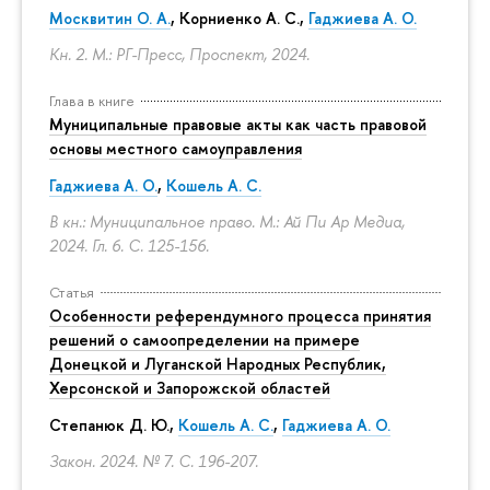
Москвитин О. А.
,
Корниенко А. С.
,
Гаджиева А. О.
Кн. 2. М.: РГ-Пресс, Проспект, 2024.
Глава в книге
Муниципальные правовые акты как часть правовой
основы местного самоуправления
Гаджиева А. О.
,
Кошель А. С.
В кн.: Муниципальное право. М.: Ай Пи Ар Медиа,
2024. Гл. 6.
С. 125-156.
Статья
Особенности референдумного процесса принятия
решений о самоопределении на примере
Донецкой и Луганской Народных Республик,
Херсонской и Запорожской областей
Степанюк Д. Ю.,
Кошель А. С.
,
Гаджиева А. О.
Закон. 2024. № 7.
С. 196-207.