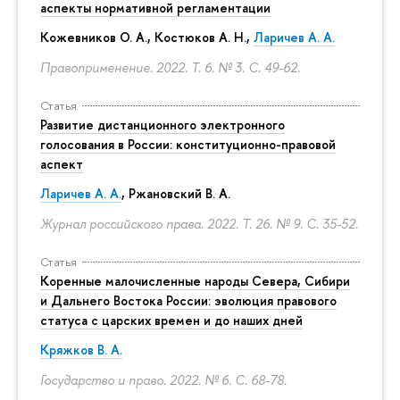
аспекты нормативной регламентации
Кожевников О. А., Костюков А. Н.,
Ларичев А. А.
Правоприменение. 2022. Т. 6. № 3.
С. 49-62.
Статья
Развитие дистанционного электронного
голосования в России: конституционно-правовой
аспект
Ларичев А. А.
, Ржановский В. А.
Журнал российского права. 2022. Т. 26. № 9.
С. 35-52.
Статья
Коренные малочисленные народы Севера, Сибири
и Дальнего Востока России: эволюция правового
статуса с царских времен и до наших дней
Кряжков В. А.
Государство и право. 2022. № 6.
С. 68-78.