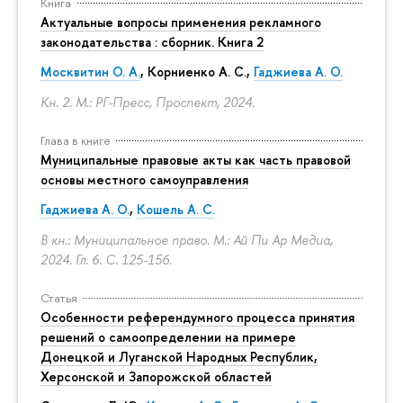
Книга
Актуальные вопросы применения рекламного
законодательства : сборник. Книга 2
Москвитин О. А.
,
Корниенко А. С.
,
Гаджиева А. О.
Кн. 2. М.: РГ-Пресс, Проспект, 2024.
Глава в книге
Муниципальные правовые акты как часть правовой
основы местного самоуправления
Гаджиева А. О.
,
Кошель А. С.
В кн.: Муниципальное право. М.: Ай Пи Ар Медиа,
2024. Гл. 6.
С. 125-156.
Статья
Особенности референдумного процесса принятия
решений о самоопределении на примере
Донецкой и Луганской Народных Республик,
Херсонской и Запорожской областей