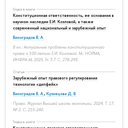
Глава в книге
Конституционная ответственность, ее основания в
научном наследии Е.И. Козловой, а также
современный национальный и зарубежный опыт
Виноградов В. А.
В кн.: Актуальные проблемы конституционного
права: к 100-летию Е.И. Козловой. М.: НОРМА,
ИНФРА-М, 2025. Гл. 3.7.
С. 278-293.
Статья
Зарубежный опыт правового регулирования
технологии «дипфейк»
Виноградов В. А.
,
Кузнецова Д. В.
Право. Журнал Высшей школы экономики. 2024. Т. 17.
№ 2.
С. 215-240.
Глава в книге
Конституционно-правовая ответственность