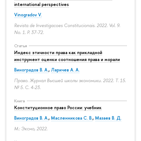
international perspectives
Vinogradov V.
Revista de Investigacoes Constitucionais. 2022. Vol. 9.
No. 1.
P. 37-72.
Статья
Индекс этичности права как прикладной
инструмент оценки соотношения права и морали
Виноградов В. А.
,
Ларичев А. А.
Право. Журнал Высшей школы экономики. 2022. Т. 15.
№ 5.
С. 4-23.
Книга
Конституционное право России: учебник
Виноградов В. А.
,
Масленникова С. В.
,
Мазаев В. Д.
М.: Эксмо, 2022.