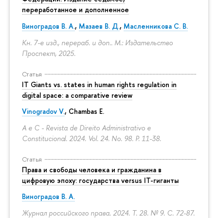
переработанное и дополненное
Виноградов В. А.
,
Мазаев В. Д.
,
Масленникова С. В.
Кн. 7-е изд., перераб. и доп.. М.: Издательство
Проспект, 2025.
Статья
IT Giants vs. states in human rights regulation in
digital space: a comparative review
Vinogradov V.
, Chambas E.
A e C - Revista de Direito Administrativo e
Constitucional. 2024. Vol. 24. No. 98.
P. 11-38.
Статья
Права и свободы человека и гражданина в
цифровую эпоху: государства versus IT-гиганты
Виноградов В. А.
Журнал российского права. 2024. Т. 28. № 9.
С. 72-87.