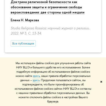
Доктрина религиозной безопасности как
обоснование защиты и ограничения свободы
вероисповедания: две стороны одной медали
Елена Н. Маркова
Studia Religiosa Rossica: научный журнал о религии.
2022. № 3.
С. 13-34.
Все публикации
КОНТАКТЫ
Мы используем файлы cookies для улучшения работы сайта
НИУ ВШЭ и большего удобства его использования. Более
подробную информацию об использовании файлов cookies
Большой Трехсвятительский переулок, д. 3, каб. 323
можно найти
здесь
, наши правила обработки персональных
тел. +7 (495) 7729590,
данных –
здесь
. Продолжая пользоваться сайтом, вы
✖
доб. 23040
подтверждаете, что были проинформированы об
использовании файлов cookies сайтом НИУ ВШЭ и согласны
с нашими правилами обработки персональных данных. Вы
можете отключить файлы cookies в настройках Вашего
РУКОВОДСТВО
браузера.