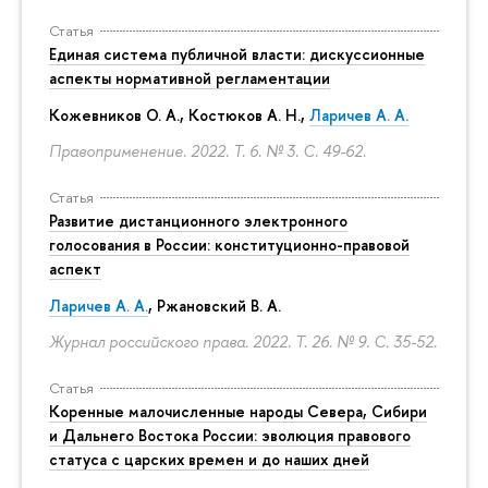
Статья
Единая система публичной власти: дискуссионные
аспекты нормативной регламентации
Кожевников О. А., Костюков А. Н.,
Ларичев А. А.
Правоприменение. 2022. Т. 6. № 3.
С. 49-62.
Статья
Развитие дистанционного электронного
голосования в России: конституционно-правовой
аспект
Ларичев А. А.
, Ржановский В. А.
Журнал российского права. 2022. Т. 26. № 9.
С. 35-52.
Статья
Коренные малочисленные народы Севера, Сибири
и Дальнего Востока России: эволюция правового
статуса с царских времен и до наших дней