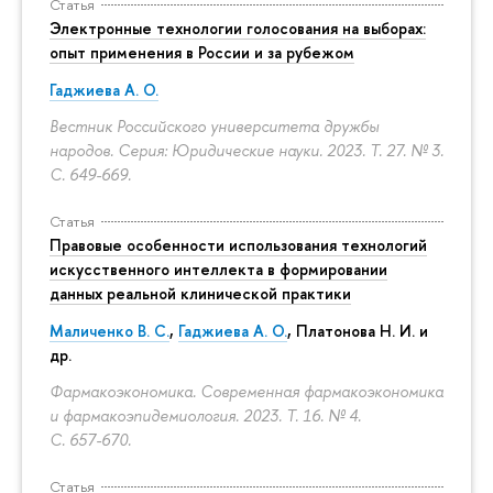
Статья
Электронные технологии голосования на выборах:
опыт применения в России и за рубежом
Гаджиева А. О.
Вестник Российского университета дружбы
народов. Серия: Юридические науки. 2023. Т. 27. № 3.
С. 649-669.
Статья
Правовые особенности использования технологий
искусственного интеллекта в формировании
данных реальной клинической практики
Маличенко В. С.
,
Гаджиева А. О.
, Платонова Н. И. и
др.
Фармакоэкономика. Современная фармакоэкономика
и фармакоэпидемиология. 2023. Т. 16. № 4.
С. 657-670.
Статья