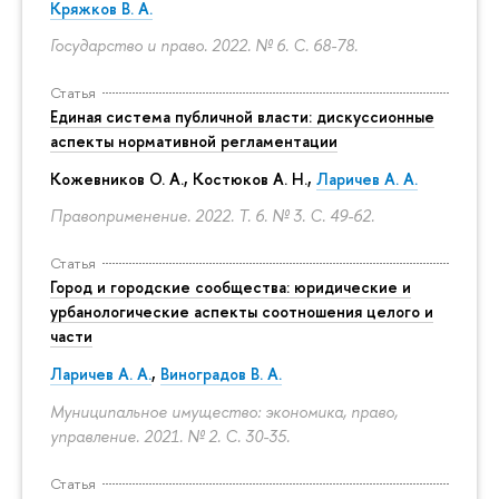
Кряжков В. А.
Государство и право. 2022. № 6.
С. 68-78.
Статья
Единая система публичной власти: дискуссионные
аспекты нормативной регламентации
Кожевников О. А., Костюков А. Н.,
Ларичев А. А.
Правоприменение. 2022. Т. 6. № 3.
С. 49-62.
Статья
Город и городские сообщества: юридические и
урбанологические аспекты соотношения целого и
части
Ларичев А. А.
,
Виноградов В. А.
Муниципальное имущество: экономика, право,
управление. 2021. № 2.
С. 30-35.
Статья