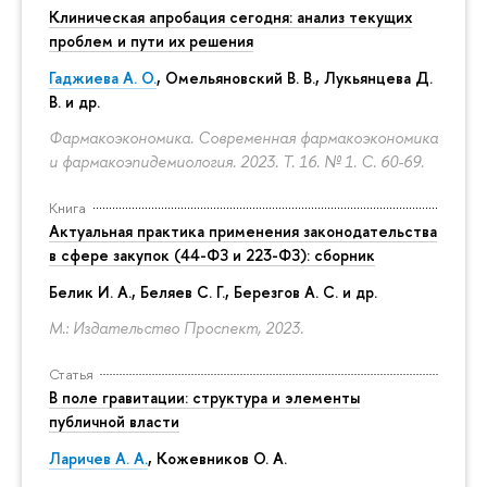
Клиническая апробация сегодня: анализ текущих
проблем и пути их решения
Гаджиева А. О.
, Омельяновский В. В., Лукьянцева Д.
В. и др.
Фармакоэкономика. Современная фармакоэкономика
и фармакоэпидемиология. 2023. Т. 16. № 1.
С. 60-69.
Книга
Актуальная практика применения законодательства
в сфере закупок (44-ФЗ и 223-ФЗ): сборник
Белик И. А., Беляев С. Г.,
Березгов А. С.
и др.
М.: Издательство Проспект, 2023.
Статья
В поле гравитации: структура и элементы
публичной власти
Ларичев А. А.
, Кожевников О. А.