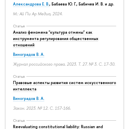
Александрова Е. В.
, Бабаева Ю. Г., Бабичев И. В. и др.
М.: Ай Пи Ар Медиа, 2024.
Статья
Анализ феномена "культура отмены" как
инструмента регулирования общественных
отношений
Виноградов В. А.
Журнал российского права. 2023. Т. 27. № 3.
С. 17-30.
Статья
Правовые аспекты развития систем искусственного
интеллекта
Виноградов В. А.
Закон. 2023. № 12.
С. 157-166.
Статья
Reevaluating constitutional liability: Russian and