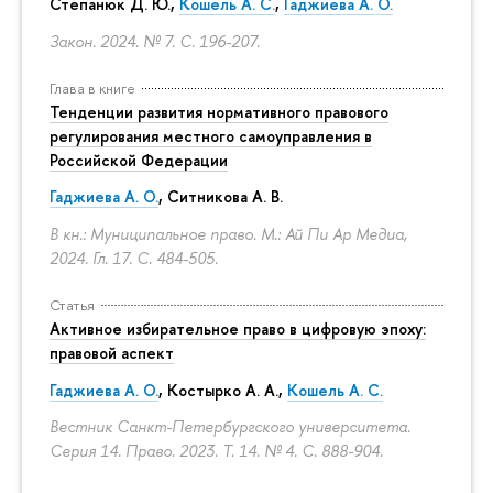
Степанюк Д. Ю.,
Кошель А. С.
,
Гаджиева А. О.
Закон. 2024. № 7.
С. 196-207.
Глава в книге
Тенденции развития нормативного правового
регулирования местного самоуправления в
Российской Федерации
Гаджиева А. О.
, Ситникова А. В.
В кн.: Муниципальное право. М.: Ай Пи Ар Медиа,
2024. Гл. 17.
С. 484-505.
Статья
Активное избирательное право в цифровую эпоху:
правовой аспект
Гаджиева А. О.
, Костырко А. А.,
Кошель А. С.
Вестник Санкт-Петербургского университета.
Серия 14. Право. 2023. Т. 14. № 4.
С. 888-904.