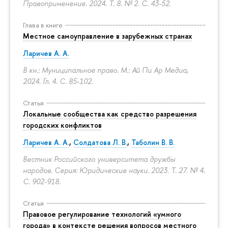
Правоприменение. 2024. Т. 8. № 2.
С. 43-52.
Глава в книге
Местное самоуправление в зарубежных странах
Ларичев А. А.
В кн.: Муниципальное право. М.: Ай Пи Ар Медиа,
2024. Гл. 4.
С. 85-102.
Статья
Локальные сообщества как средство разрешения
городских конфликтов
Ларичев А. А.
,
Солдатова Л. В.
,
Таболин В. В.
Вестник Российского университета дружбы
народов. Серия: Юридические науки. 2023. Т. 27. № 4.
С. 902-918.
Статья
Правовое регулирование технологий «умного
города» в контексте решения вопросов местного