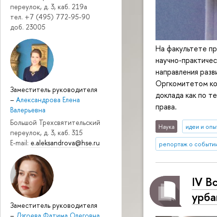
переулок, д. 3, каб. 219a
тел. +7 (495) 772-95-90
доб. 23005
На факультете пр
научно-практиче
направления разв
Оргкомитетом ко
Заместитель руководителя
доклада как по т
–
Александрова Елена
права.
Валерьевна
Большой Трехсвятительский
Наука
идеи и опы
переулок, д. 3, каб. 315
E-mail:
e.aleksandrova@hse.ru
репортаж о событи
IV В
урба
Заместитель руководителя
–
Дзгоева Фатима Олеговна