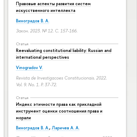
Правовые аспекты развития систем
искусственного интеллекта
Виноградов В. А.
Закон. 2023. № 12.
С. 157-166.
Статья
Reevaluating constitutional liability: Russian and
international perspectives
Vinogradov V.
Revista de Investigacoes Constitucionais. 2022.
Vol. 9. No. 1.
P. 37-72.
Статья
Индекс этичности права как прикладной
инструмент оценки соотношения права и
морали
Виноградов В. А.
,
Ларичев А. А.