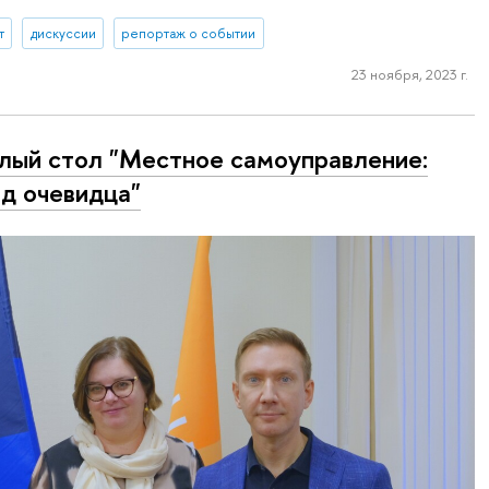
т
дискуссии
репортаж о событии
23 ноября, 2023 г.
лый стол "Местное самоуправление:
яд очевидца"