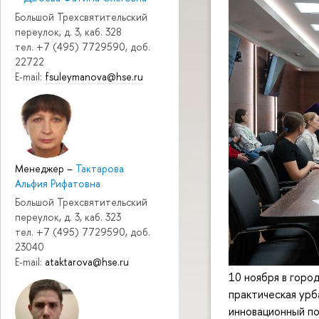
Большой Трехсвятительский
переулок, д. 3, каб. 328
тел. +7 (495) 7729590, доб.
22722
E-mail:
fsuleymanova@hse.ru
Менеджер
–
Тактарова
Альфия Рифатовна
Большой Трехсвятительский
переулок, д. 3, каб. 323
тел. +7 (495) 7729590, доб.
23040
E-mail:
ataktarova@hse.ru
10 ноября в горо
практическая урб
инновационный п