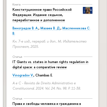
Книга
Конституционное право Российской
Федерации. Издание седьмое,
переработанное и дополненное
Виноградов В. А.
,
Мазаев В. Д.
,
Масленникова С.
В.
Кн. 7-е изд., перераб. и доп.. М.: Издательство
Проспект, 2025.
Статья
IT Giants vs. states in human rights regulation in
digital space: a comparative review
Vinogradov V.
, Chambas E.
A e C - Revista de Direito Administrativo e
Constitucional. 2024. Vol. 24. No. 98.
P. 11-38.
Статья
Права и свободы человека и гражданина в