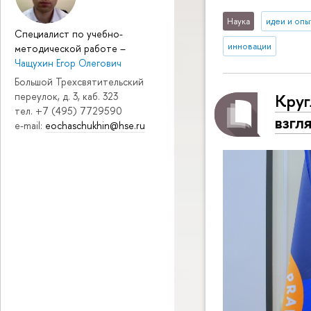
Наука
идеи и опы
Специалист по учебно-
инновации
методической работе
–
Чащухин Егор Олегович
Большой Трехсвятительский
Круг
переулок, д. 3, каб. 323
тел. +7 (495) 7729590
взгл
e-mail:
eochaschukhin@hse.ru