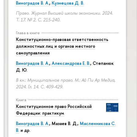
Виноградов В. А.
,
Кузнецова Д. В.
Право. Журнал Высшей школы экономики. 2024.
Т. 17. № 2.
С. 215-240.
Глава в книге
Конституционно-правовая ответственность
должностных лиц и органов местного
самоуправления
Виноградов В. А.
,
Александрова Е. В.
, Степанюк
Д. Ю.
В кн.: Муниципальное право. М.: Ай Пи Ар Медиа,
2024. Гл. 14.
С. 409-429.
Книга
Конституционное право Российской
Федерации: практикум
Виноградов В. А.
,
Мазаев В. Д.
,
Масленникова С.
В.
и др.