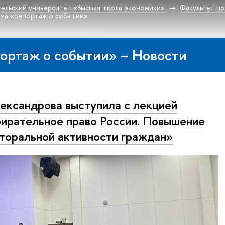
ельский университет «Высшая школа экономики»
Факультет пр
ма «репортаж о событии»
ортаж о событии» – Новости
лександрова выступила с лекцией
ирательное право России. Повышение
торальной активности граждан»