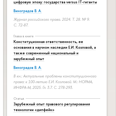
цифровую эпоху: государства versus IT-гиганты
Виноградов В. А.
Журнал российского права. 2024. Т. 28. № 9.
С. 72-87.
Глава в книге
Конституционная ответственность, ее
основания в научном наследии Е.И. Козловой, а
также современный национальный и
зарубежный опыт
Виноградов В. А.
В кн.: Актуальные проблемы конституционного
права: к 100-летию Е.И. Козловой. М.: НОРМА,
ИНФРА-М, 2025. Гл. 3.7.
С. 278-293.
Статья
Зарубежный опыт правового регулирования
технологии «дипфейк»