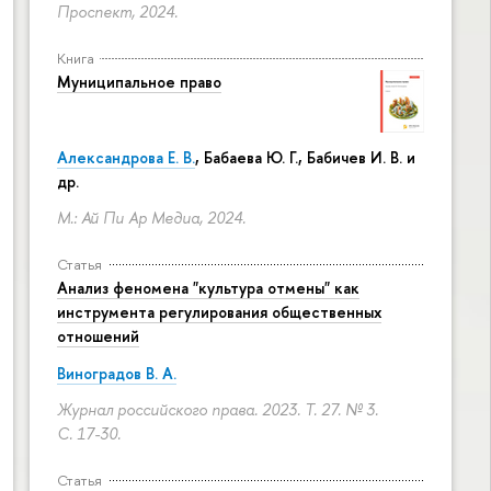
Проспект, 2024.
Книга
Муниципальное право
Александрова Е. В.
, Бабаева Ю. Г., Бабичев И. В. и
др.
М.: Ай Пи Ар Медиа, 2024.
Статья
Анализ феномена "культура отмены" как
инструмента регулирования общественных
отношений
Виноградов В. А.
Журнал российского права. 2023. Т. 27. № 3.
С. 17-30.
Статья