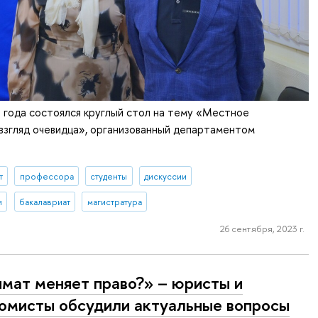
 года состоялся круглый стол на тему «Местное
взгляд очевидца», организованный департаментом
.
т
профессора
студенты
дискуссии
и
бакалавриат
магистратура
26 сентября, 2023 г.
мат меняет право?» – юристы и
омисты обсудили актуальные вопросы