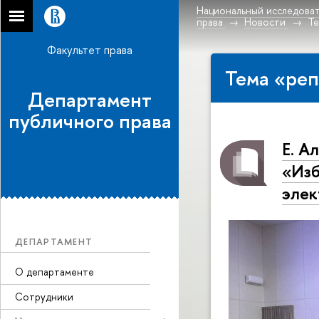
Национальный исследоват
права
Новости
Те
Факультет права
Тема «реп
Департамент
публичного права
Е. А
«Изб
элек
ДЕПАРТАМЕНТ
О департаменте
Сотрудники